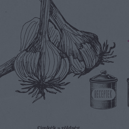
RECEPTEK
Címkék
»
zöldség