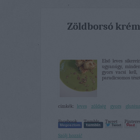
Zöldborsó krém
Első leves sikere
ugyanúgy, mindenf
gyors vacsi kell
paradicsomos tészt
címkék:
leves
zöldség
gyors
glutén
Facebook
Tumblr
Tweet
Pintere
Szólj hozzá!