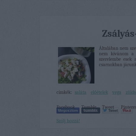
Zsályás
Általában nem szer
nem kívánom a n
szerelembe esek a
csarnokban járun
címkék:
saláta
előételek
vega
zölds
Facebook
Tumblr
Tweet
Pintere
Szólj hozzá!