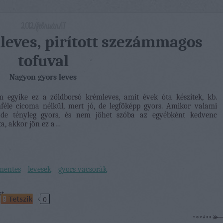
2012/február/17
leves, pirított szezámmagos
tofuval
Nagyon gyors leves
im egyike ez a zöldborsó krémleves, amit évek óta készítek, kb.
éle cicoma nélkül, mert jó, de legfőképp gyors. Amikor valami
, de tényleg gyors, és nem jöhet szóba az egyébként kedvenc
a, akkor jön ez a…
mentes
levesek
gyors vacsorák
st
Tetszik
0