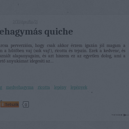
2013/április/21
ehagymás quiche
rcsa perverzióm, hogy csak akkor érzem igazán jól magam a
a hűtőben vaj (sok vaj!), ricotta és tejszín. Ezek a kedvenc, és
znált alapanyagaim, és azt hiszem ez az egyetlen dolog, ami a
vető anyukámat idegesíti az…
g
medvehagyma
ricotta
lepény
lepények
st
Tetszik
0