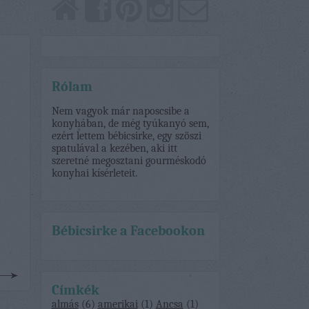
Rólam
Nem vagyok már naposcsibe a
konyhában, de még tyúkanyó sem,
ezért lettem bébicsirke, egy szöszi
spatulával a kezében, aki itt
szeretné megosztani gourméskodó
konyhai kísérleteit.
Bébicsirke a Facebookon
Címkék
almás
(
6
)
amerikai
(
1
)
Ancsa
(
1
)