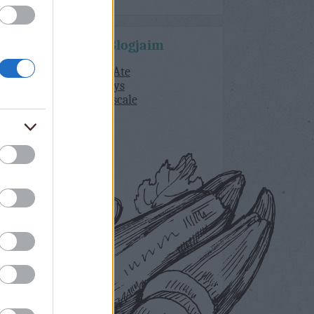
Kedvenc Blogjaim
What Katie Ate
delicious days
Lorraine Pascale
Bakerella
Lila Füge
Dolce Vita