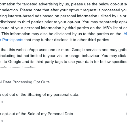
formation for targeted advertising by us, please use the below opt-out s
r selection. Please note that after your opt-out request is processed y
2013/február/10
eing interest-based ads based on personal information utilized by us or
rémmel, baconnel és pirított
disclosed to third parties prior to your opt-out. You may separately opt-
losure of your personal information by third parties on the IAB’s list of
gombával
. This information may also be disclosed by us to third parties on the
IA
Participants
that may further disclose it to other third parties.
Vasárnapi reggeli no. 8.
 that this website/app uses one or more Google services and may gath
sszabb reggelije volt a mai...Gerivel több, mint 2 órán keresztül
including but not limited to your visit or usage behaviour. You may click 
re erősödő gyomorkorgással, mire végül elkészült. Maga a ricotta
 to Google and its third-party tags to use your data for below specifi
gomba 15-20 perc alatt megvan, pirítóson is tökéletes reggeli, de én
ogle consent section.
tam…
l Data Processing Opt Outs
o opt-out of the Sharing of my personal data.
cék
brunch
reggelik
Delimano
cukrász sütemény
In
st
Tetszik
0
o opt-out of the Sale of my Personal Data.
In