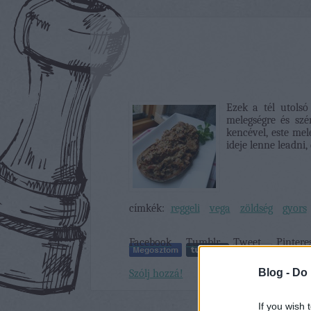
Ezek a tél utolsó
melegségre és szé
kencével, este mel
ideje lenne leadni
címkék:
reggeli
vega
zöldség
gyors
Facebook
Tumblr
Tweet
Pintere
Blog -
Do 
Szólj hozzá!
If you wish 