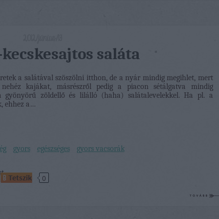
2012/június/13
-kecskesajtos saláta
etek a salátával szöszölni itthon, de a nyár mindig megihlet, mert
ehéz kajákat, másrészről pedig a piacon sétálgatva mindig
 gyönyörű zöldellő és lilálló (haha) salátalevelekkel. Ha pl. a
k, ehhez a…
ég
gyors
egészséges
gyors vacsorák
st
Tetszik
0