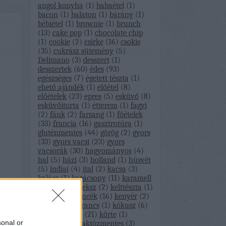
angol konyha
(
1
)
babaétel
(
1
)
bacon
(
1
)
balaton
(
1
)
bárány
(
1
)
bébiétel
(
1
)
brownie
(
1
)
brunch
(
13
)
cake pop
(
1
)
chocolate chip
(
1
)
cookie
(
2
)
csirke
(
16
)
csokis
(
35
)
cukrász sütemény
(
5
)
Delimano
(
3
)
desszert
(
1
)
desszertek
(
60
)
édes
(
93
)
egészséges
(
7
)
égetett tészta
(
1
)
ehető ajándék
(
1
)
előétel
(
8
)
előételek
(
23
)
epres
(
5
)
esküvő
(
8
)
esküvőitorta
(
1
)
étterem
(
1
)
fagyi
(
2
)
fánk
(
2
)
farsang
(
1
)
főételek
(
33
)
francia
(
16
)
gasztrotúra
(
1
)
gluténmentes
(
44
)
görög
(
2
)
gyors
(
33
)
gyors vacsi
(
23
)
gyors
vacsorák
(
30
)
hagyományos
(
4
)
hal
(
5
)
házi
(
3
)
holland
(
1
)
húsvét
(
5
)
indiai
(
4
)
ital
(
2
)
kacsa
(
3
)
kalács
(
1
)
karácsony
(
11
)
karamell
(
3
)
kávé
(
1
)
keksz
(
2
)
kelttészta
(
1
)
kence
(
10
)
kencék
(
16
)
kenyér
(
2
)
kezeletlen narancs
(
1
)
kókusz
(
6
)
könnyű vacsi
(
21
)
körte
(
1
)
sonal or
köveskál
(
1
)
laktózmentes
(
3
)