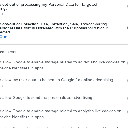
to opt-out of processing my Personal Data for Targeted
ing.
In
2012/november/15
o opt-out of Collection, Use, Retention, Sale, and/or Sharing
ersonal Data that Is Unrelated with the Purposes for which it
Sütőtök fasírt
lected.
Out
...és idő magamra
consents
n kevés időm jut önmagamra, és a Bébicsirkére. Amikor ezt a
 idegesen hívogattak mindenféle határidős munkákkal, és fél lábbal
o allow Google to enable storage related to advertising like cookies on
ltam az ajtón, annyira kellett sietnem valahová. A sütőtökös fasírt
evice identifiers in apps.
vacsora, és…
o allow my user data to be sent to Google for online advertising
s.
zöldség
snackek
to allow Google to send me personalized advertising.
st
o allow Google to enable storage related to analytics like cookies on
Tetszik
0
evice identifiers in apps.