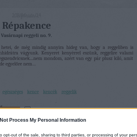
2013/február/24
Répakence
Vasárnapi reggeli no. 9.
 hetei, de még mindig annyira hideg van, hogy a reggeliben is
nhidrátra vágyunk. Kenyeret kenyérrel eszünk, reggelire valami
egszendvicsnek....nem mondom, azért van egy pár plusz kiló, amit
, de egyelőre nem…
egészséges
kence
kencék
reggelik
st
Tetszik
0
Not Process My Personal Information
to opt-out of the sale, sharing to third parties, or processing of your per