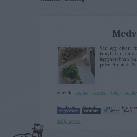
Medv
Van egy olyan fu
konyhában, ha van 
leggyakrabban has
paleo étrendet kö
címkék:
tavasz
francia
tojás
zöldsé
Facebook
Tumblr
Tweet
Pintere
Szólj hozzá!