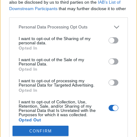
also be disclosed by us to third parties on the
IAB’s List of
Downstream Participants
that may further disclose it to other
A történet valójában ott kezdődött, hogy Gerit
third parties.
rászoktattam a TV Paprikára. Eleinte utálta és
Please note that this website/app uses one or more Google
Personal Data Processing Opt Outs
mindig nyűglődött, ha nézni kellett, aztán szépen
services and may gather and store information including but
lassan - vagy nem is olyan lassan - rákapott! Néha
not limited to your visit or usage behaviour. You may click to
I want to opt-out of the Sharing of my
azon kapom, hogy már nélkülem is TV Paprikát néz,
personal data.
grant or deny consent to Google and its third-party tags to
amikor meg együtt nézzük,…
Opted In
use your data for below specified purposes in below Google
consent section.
I want to opt-out of the Sale of my
Mandulatej
Personal Data.
Opted In
bebicsirke
•
2013. június 02.
0
I want to opt-out of processing my
Personal Data for Targeted Advertising.
Anyukám kb. egy éve úgy döntött, hogy paleós lesz.
Opted In
Szerencsére nem azért, mert egészségügyi gondjai
I want to opt-out of Collection, Use,
lettek volna, inkább azért, hogy megelőzze azokat, és
Retention, Sale, and/or Sharing of my
tudatosabban éljen. A paleózás szerinte nem diéta,
Personal Data that Is Unrelated with the
Purposes for which it was collected.
és nem is életmód, egyszerűen odafigyelés a
Opted Out
szervezetünkre, hogy azt…
CONFIRM
Google consents