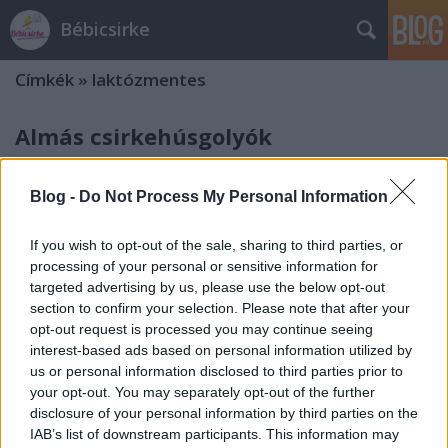
Bébicsirke
Címkék
»
laktózmentes
Almás csirkehúsgolyók
Felnőtteknek és babáknak
bebicsirke
•
2015. május 01.
0
Blog -
Do Not Process My Personal Information
Amikorra a kisfiam elérte a 6 hónapos kort, már
If you wish to opt-out of the sale, sharing to third parties, or
processing of your personal or sensitive information for
nagyon sok tervem volt, hogy milyen házi
targeted advertising by us, please use the below opt-out
finomságokat fogok neki készíteni, és láttam a lelki
section to confirm your selection. Please note that after your
szemeim előtt, hogy micsoda ínyenc lesz. Aztán
opt-out request is processed you may continue seeing
kiderült, hogy Milónak semmi sem ízlik, és
interest-based ads based on personal information utilized by
legfőképp utálja az almát és a répát, enni…
us or personal information disclosed to third parties prior to
your opt-out. You may separately opt-out of the further
Lassan sült chilis sertéslapocka
disclosure of your personal information by third parties on the
IAB’s list of downstream participants. This information may
bebicsirke
•
2013. december 03.
0