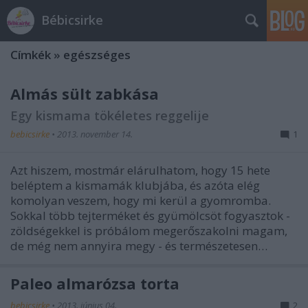
Bébicsirke
Címkék
»
egészséges
Almás sült zabkása
Egy kismama tökéletes reggelije
bebicsirke
•
2013. november 14.
1
Azt hiszem, mostmár elárulhatom, hogy 15 hete
beléptem a kismamák klubjába, és azóta elég
komolyan veszem, hogy mi kerül a gyomromba.
Sokkal több tejterméket és gyümölcsöt fogyasztok -
zöldségekkel is próbálom megerőszakolni magam,
de még nem annyira megy - és természetesen…
Paleo almarózsa torta
bebicsirke
•
2013. június 04.
2