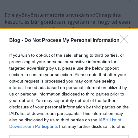
Ez a gyönyörű almatorta anyukám szülinapjára
készült, és bár gondosan figyeltem rá, hogy teljesen
paleó elvekre alapuljon az elkészítése, a végén azért
mégiscsak kellett csalnom egy-két dologban. Aki
Blog -
Do Not Process My Personal Information
évek óta tejszínnel, liszttel, cukorral és keményítővel
dolgozik a…
If you wish to opt-out of the sale, sharing to third parties, or
processing of your personal or sensitive information for
Mandulatej
targeted advertising by us, please use the below opt-out
section to confirm your selection. Please note that after your
bebicsirke
•
2013. június 02.
0
opt-out request is processed you may continue seeing
interest-based ads based on personal information utilized by
Anyukám kb. egy éve úgy döntött, hogy paleós lesz.
us or personal information disclosed to third parties prior to
Szerencsére nem azért, mert egészségügyi gondjai
your opt-out. You may separately opt-out of the further
lettek volna, inkább azért, hogy megelőzze azokat, és
disclosure of your personal information by third parties on the
tudatosabban éljen. A paleózás szerinte nem diéta,
IAB’s list of downstream participants. This information may
és nem is életmód, egyszerűen odafigyelés a
also be disclosed by us to third parties on the
IAB’s List of
szervezetünkre, hogy azt…
Downstream Participants
that may further disclose it to other
third parties.