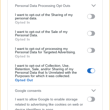
Répakence
Please note that this website/app uses one or more Google
Personal Data Processing Opt Outs
services and may gather and store information including but
Vasárnapi reggeli no. 9.
not limited to your visit or usage behaviour. You may click to
I want to opt-out of the Sharing of my
bebicsirke
•
2013. február 24.
0
personal data.
grant or deny consent to Google and its third-party tags to
Opted In
use your data for below specified purposes in below Google
Ezek a tél utolsó hetei, de még mindig annyira hideg
consent section.
I want to opt-out of the Sale of my
Personal Data.
van, hogy a reggeliben is melegségre és szénhidrátra
Opted In
vágyunk. Kenyeret kenyérrel eszünk, reggelire valami
kencével, este melegszendvicsnek....nem mondom,
I want to opt-out of processing my
azért van egy pár plusz kiló, amit ideje lenne leadni,
Personal Data for Targeted Advertising.
Opted In
de egyelőre nem…
I want to opt-out of Collection, Use,
Retention, Sale, and/or Sharing of my
Zabkása variációk
Personal Data that Is Unrelated with the
Purposes for which it was collected.
Vasárnapi Reggelik No.2.
Opted Out
bebicsirke
•
2012. október 14.
0
Google consents
Gyerekkoromban anyukám sosem tolta belém a
I want to allow Google to enable storage
zabkását, ezért csak az amerikai filmekben láttam,
related to advertising like cookies on web or
ahogy az emberek fanyalognak tőle. Lila Füge a
device identifiers in apps.