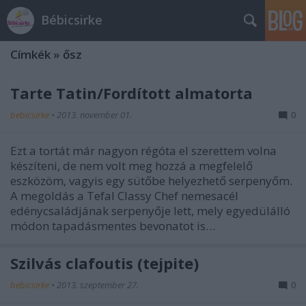
Bébicsirke
Címkék
»
ősz
Tarte Tatin/Fordított almatorta
bebicsirke
•
2013. november 01.
0
Ezt a tortát már nagyon régóta el szerettem volna
készíteni, de nem volt meg hozzá a megfelelő
eszközöm, vagyis egy sütőbe helyezhető serpenyőm.
A megoldás a Tefal Classy Chef nemesacél
edénycsaládjának serpenyője lett, mely egyedülálló
módon tapadásmentes bevonatot is…
Szilvás clafoutis (tejpite)
bebicsirke
•
2013. szeptember 27.
0