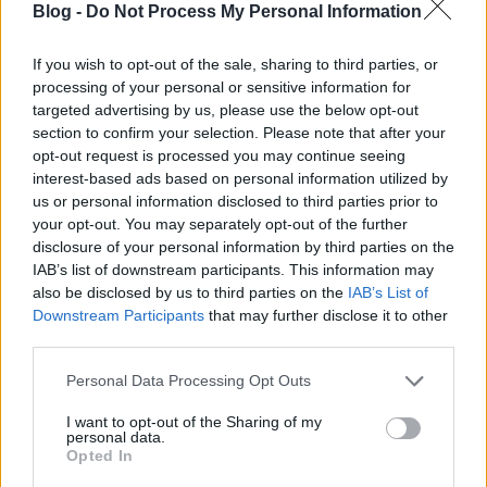
Almás cobbler
Blog -
Do Not Process My Personal Information
az express süti
If you wish to opt-out of the sale, sharing to third parties, or
bebicsirke
•
2012. november 11.
0
processing of your personal or sensitive information for
targeted advertising by us, please use the below opt-out
section to confirm your selection. Please note that after your
Ez a süti egy olyan hétvégén készült, amikor nem volt
opt-out request is processed you may continue seeing
elég idő és kedv egy appelgebak-hoz, viszont alma
interest-based ads based on personal information utilized by
az volt, jó sok. A cobbler angol/amerikai sütemény,
us or personal information disclosed to third parties prior to
olyasmi, mint egy pite, csak itt a tészta nem alul,
your opt-out. You may separately opt-out of the further
hanem felül van, alul pedig finom, szirupos
disclosure of your personal information by third parties on the
gyümölcs. Ősz van, úgyhogy az…
IAB’s list of downstream participants. This information may
also be disclosed by us to third parties on the
IAB’s List of
Ricottás-sütőtökös quiche
Downstream Participants
that may further disclose it to other
third parties.
bebicsirke
•
2012. november 02.
2
Please note that this website/app uses one or more Google
Personal Data Processing Opt Outs
services and may gather and store information including but
A quiche a kedvenc kajám, most komolyan. A
not limited to your visit or usage behaviour. You may click to
I want to opt-out of the Sharing of my
sütőtök meg a kedvenc zöldségem, úgyhogy kicsit
personal data.
grant or deny consent to Google and its third-party tags to
fura is, hogy eddig még nem került fel sütőtökös
Opted In
use your data for below specified purposes in below Google
quiche recept a blogra. A sütőtökben annyi