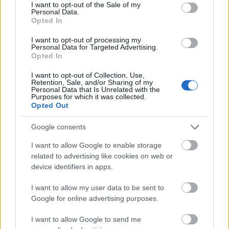
consent section.
I want to opt-out of the Sale of my
lehetőség van, hogy elképesztő, és rengetegen csak
Personal Data.
sült sütőtököt csinálnak belőle. Na,…
Opted In
I want to opt-out of processing my
Fűszeres borban párolt körte vaníliás
Personal Data for Targeted Advertising.
Opted In
borsodóval
I want to opt-out of Collection, Use,
Augusztus: szakácskönyv, főző-workshop,
Retention, Sale, and/or Sharing of my
kukta és Delimano
Personal Data that Is Unrelated with the
Purposes for which it was collected.
bebicsirke
•
2012. szeptember 28.
0
Opted Out
Google consents
Bébicsirke augusztusa fantasztikusan alakult, bár a
blogról gyakorlatilag eltűntem, folyamatosan
I want to allow Google to enable storage
főztem, teszteltem, recepteket írtam, szakácskönyvet
related to advertising like cookies on web or
állítottam össze, végül pedig egy workshopon
device identifiers in apps.
bemutatóztam....most így összegezve még
izgalmasabbnak tűnik az egész, de megélni is…
I want to allow my user data to be sent to
Google for online advertising purposes.
Őszi pavlova
I want to allow Google to send me