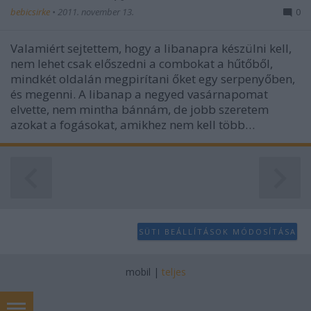
bebicsirke
•
2011. november 13.
0
Valamiért sejtettem, hogy a libanapra készülni kell,
nem lehet csak előszedni a combokat a hűtőből,
mindkét oldalán megpirítani őket egy serpenyőben,
és megenni. A libanap a negyed vasárnapomat
elvette, nem mintha bánnám, de jobb szeretem
azokat a fogásokat, amikhez nem kell több…
SÜTI BEÁLLÍTÁSOK MÓDOSÍTÁSA
mobil
|
teljes