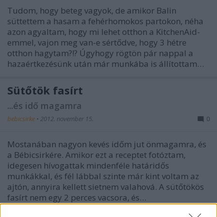
Tudom, hogy beteg vagyok, de amikor Balin
süttettem a hasam a fehérhomokos partokon, néha
azon agyaltam, hogy mi lehet otthon a KitchenAid-
emmel, vajon meg van-e sértődve, hogy 3 hétre
otthon hagytam?!? Úgyhogy rögtön pár nappal a
hazaértkezésünk után már munkába is állítottam…
Sütőtök fasírt
...és idő magamra
bebicsirke
•
2012. november 15.
0
Mostanában nagyon kevés időm jut önmagamra, és
a Bébicsirkére. Amikor ezt a receptet fotóztam,
idegesen hívogattak mindenféle határidős
munkákkal, és fél lábbal szinte már kint voltam az
ajtón, annyira kellett sietnem valahová. A sütőtökös
fasírt nem egy 2 perces vacsora, és…