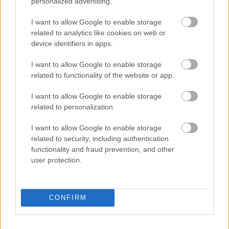
personalized advertising.
bebicsirke
•
2012. szeptember 26.
0
I want to allow Google to enable storage
related to analytics like cookies on web or
Maradék tojásfehérje...sok maradék
device identifiers in apps.
tojásfehérje....mi legyen? Macaron? Neeem, imádom,
de most nincs kedvem ekkora gürchöz, valami pite
I want to allow Google to enable storage
habcsóktetővel? Úúú, várjunkcsak! Pavlova! Ezaz!
related to functionality of the website or app.
Pavlova! Kicsit sok idő, mire kész, de kibírjuk, megéri
várni rá! És mi lesz a topping? Ősz…
I want to allow Google to enable storage
related to personalization.
Sütőtökös rizottó és sütőtökös-
I want to allow Google to enable storage
csirkés rétes balzsamkrémmel
related to security, including authentication
functionality and fraud prevention, and other
A szezon utolsó sütőtökösei
user protection.
bebicsirke
•
2012. február 05.
0
Nagyon gyatrák a sütőtökök, dehát februárban ez
CONFIRM
nem meglepő. Biztos van olyan hely, ahol még
mindig lehet szépeket találni, de annyira azért nem
keresem, sőt, már kicsit unom is. Hozzáteszem, a