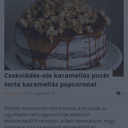
Csokoládés-sós karamellás pucér
torta karamellás popcornnal
bebicsirke
•
2015. augusztus 20.
0
Mielőtt elkezdeném leírni ennek a tortának az
egyáltalán nem egyszerű (de abszolút
kivitelezhető!!!) receptjét, el kell mondanom, hogy
most épp a torta levágott darabjaiból és