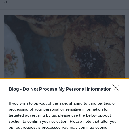
a…
Blog -
Do Not Process My Personal Information
Csokis keksz (chocolate chip cookie)
If you wish to opt-out of the sale, sharing to third parties, or
processing of your personal or sensitive information for
a minden, a vég...
targeted advertising by us, please use the below opt-out
bebicsirke
•
2016. október 20.
0
section to confirm your selection. Please note that after your
opt-out request is processed you may continue seeing