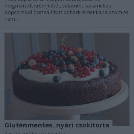
megmaradt krémjeiből, valamint karamellás
popcornból összeállított pohárkrémet kanalazom és
nem…
Gluténmentes, nyári csokitorta