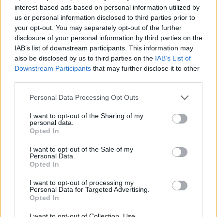
interest-based ads based on personal information utilized by
Ez a chocolate chip cookie Geri szerint egy egyszerű,
us or personal information disclosed to third parties prior to
semmi extra csokis keksz, szerintem a minden, a vég,
your opt-out. You may separately opt-out of the further
a bűnbeesés ínycsiklandó okozója, és nem mellesleg
disclosure of your personal information by third parties on the
a kisfiam kedvenc sütije, amit sikerült olyanra
IAB’s list of downstream participants. This information may
elkészítenem, hogy tényleg meg is egye. Mivel
also be disclosed by us to third parties on the
IAB’s List of
vannak olyan napok, amikor csak csokiskekszet…
Downstream Participants
that may further disclose it to other
third parties.
Please note that this website/app uses one or more Google
Personal Data Processing Opt Outs
services and may gather and store information including but
not limited to your visit or usage behaviour. You may click to
I want to opt-out of the Sharing of my
personal data.
grant or deny consent to Google and its third-party tags to
Opted In
use your data for below specified purposes in below Google
consent section.
I want to opt-out of the Sale of my
Personal Data.
Opted In
I want to opt-out of processing my
Personal Data for Targeted Advertising.
Opted In
I want to opt-out of Collection, Use,