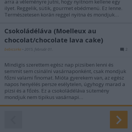
arra a véleményre jutni, hogy nyitnom kellene egy
ilyet. Reggelik, sütik, gourmet ebédmenü. Ez lenne.
Természetesen korán reggel nyitna és mondjuk…
Csokoládéláva (Moelleux au
chocolat/chocolate lava cake)
bebicsirke
•
2015. február 01.
2
Mindigis szerettem egész nap pizsiben lenni és
semmit sem csinálni vasárnaponként, csak mondjuk
főzni valami finomat. Mióta gyerekem van, az egész
napos henyélés persze esélytelen, úgyhogy marad a
pizsi és a főzés. Ez a csokoládéláva sütemény
mondjuk nem tipikus vasárnapi…