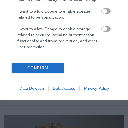
I want to allow Google to enable storage
related to personalization.
I want to allow Google to enable storage
related to security, including authentication
Körtés frangipane tart/tartelette
functionality and fraud prevention, and other
user protection.
és gyönyörű Zebramade tálalódeszkák
bebicsirke
•
2015. október 07.
0
CONFIRM
A tortakészítés kezd a életem részévé válni, és nem
tudok betelni vele, de mégis, semmit sem szeretek
jobban a pitéknél és tartoknál! Elkészíteni is imádom
Data Deletion
Data Access
Privacy Policy
őket (főleg mióta a késes aprítógépben állítom össze
a tésztát), de megenni még annál is jobban!!…