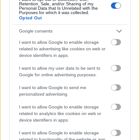
Retention, Sale, and/or Sharing of my
Personal Data that Is Unrelated with the
Portugál narancsos sütemény
Purposes for which it was collected.
Opted Out
bebicsirke
•
2016. február 13.
0
Google consents
Az utóbbi években óriási a rajongásom a vérnarancs
I want to allow Google to enable storage
és az úgynevezett "félvér" tarocco narancs iránt. Azt
related to advertising like cookies on web or
hiszem ez az a gyümölcs, ami a legszebben mutat a
device identifiers in apps.
desszertfotókon és kellemesen édes fanyarságával
nem csak látványban, de ízben is tökéletes
I want to allow my user data to be sent to
harmóniát alkot az édes ízekkel. Viszont sem a…
Google for online advertising purposes.
I want to allow Google to send me
personalized advertising.
I want to allow Google to enable storage
related to analytics like cookies on web or
device identifiers in apps.
I want to allow Google to enable storage
related to functionality of the website or app.