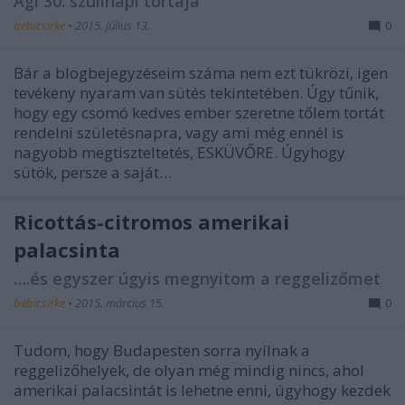
Ági 30. szülinapi tortája
bebicsirke
•
2015. július 13.
0
Bár a blogbejegyzéseim száma nem ezt tükrözi, igen
tevékeny nyaram van sütés tekintetében. Úgy tűnik,
hogy egy csomó kedves ember szeretne tőlem tortát
rendelni születésnapra, vagy ami még ennél is
nagyobb megtiszteltetés, ESKÜVŐRE. Úgyhogy
sütök, persze a saját…
Ricottás-citromos amerikai
palacsinta
….és egyszer úgyis megnyitom a reggelizőmet
bebicsirke
•
2015. március 15.
0
Tudom, hogy Budapesten sorra nyílnak a
reggelizőhelyek, de olyan még mindig nincs, ahol
amerikai palacsintát is lehetne enni, úgyhogy kezdek