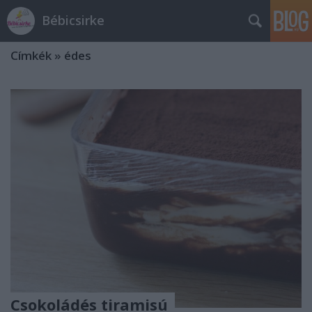
Bébicsirke
Címkék
»
édes
Csokoládés tiramisú