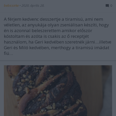
bebicsirke
•
2020. április 28.
0
A férjem kedvenc desszertje a tiramisú, ami nem
véletlen, az anyukája olyan zseniálisan készíti, hogy
én is azonnal beleszerettem amikor először
kóstoltam és azóta is csakis az ő receptjét
használom, ha Geri kedvében szeretnék járni....illetve
Geri és Miló kedvében, merthogy a tiramisú imádat
fiú…