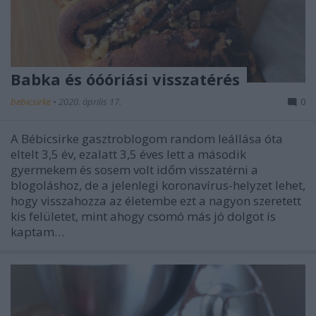
Babka és óóóriási visszatérés
bebicsirke
•
2020. április 17.
0
A Bébicsirke gasztroblogom random leállása óta
eltelt 3,5 év, ezalatt 3,5 éves lett a második
gyermekem és sosem volt időm visszatérni a
blogoláshoz, de a jelenlegi koronavírus-helyzet lehet,
hogy visszahozza az életembe ezt a nagyon szeretett
kis felületet, mint ahogy csomó más jó dolgot is
kaptam…