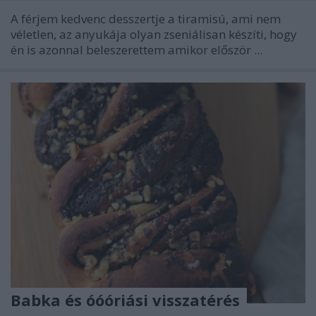
A férjem kedvenc desszertje a tiramisú, ami nem
véletlen, az anyukája olyan zseniálisan készíti, hogy
én is azonnal beleszerettem amikor először ...
Babka és óóóriási visszatérés