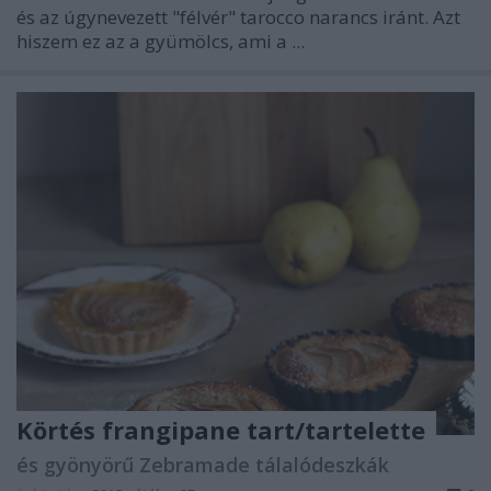
és az úgynevezett "félvér" tarocco narancs iránt. Azt
hiszem ez az a gyümölcs, ami a ...
Körtés frangipane tart/tartelette
és gyönyörű Zebramade tálalódeszkák