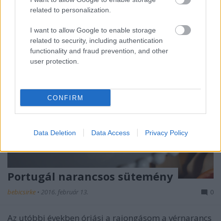
related to personalization.
I want to allow Google to enable storage
related to security, including authentication
functionality and fraud prevention, and other
user protection.
CONFIRM
Data Deletion
Data Access
Privacy Policy
Portugál narancsos sütemény
bebicsirke
•
2016. február 13.
0
Az utóbbi években óriási a rajongásom a vérnarancs