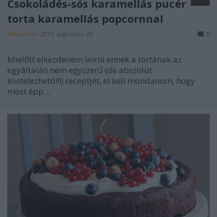
Csokoládés-sós karamellás pucér
torta karamellás popcornnal
bebicsirke
•
2015. augusztus 20.
0
Mielőtt elkezdeném leírni ennek a tortának az
egyáltalán nem egyszerű (de abszolút
kivitelezhető!!!) receptjét, el kell mondanom, hogy
most épp ...