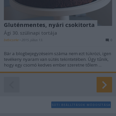
Gluténmentes, nyári csokitorta
Ági 30. szülinapi tortája
bebicsirke
•
2015. július 13.
0
Bár a blogbejegyzéseim száma nem ezt tükrözi, igen
tevékeny nyaram van sütés tekintetében. Úgy tűnik,
hogy egy csomó kedves ember szeretne tőlem ...
SÜTI BEÁLLÍTÁSOK MÓDOSÍTÁSA