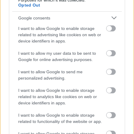
Purposes for which it was collected.
Opted Out
Google consents
I want to allow Google to enable storage
related to advertising like cookies on web or
device identifiers in apps.
I want to allow my user data to be sent to
Spenóttal, ricottával és
Google for online advertising purposes.
paradicsommal töltött gombafejek,
I want to allow Google to send me
sertésszűzzel és quionával
personalized advertising.
És egy szénhidrátcsökkentett új életmód
I want to allow Google to enable storage
bebicsirke
•
2016. október 13.
0
related to analytics like cookies on web or
device identifiers in apps.
Kedves Naplóm!
I want to allow Google to enable storage
Olyan sokminden történt 2016-ban, hogy ez a
related to functionality of the website or app.
második alkalom, hogy a blogom admin felületére
keveredtem. Lássuk csak: márciustól ...
I want to allow Google to enable storage