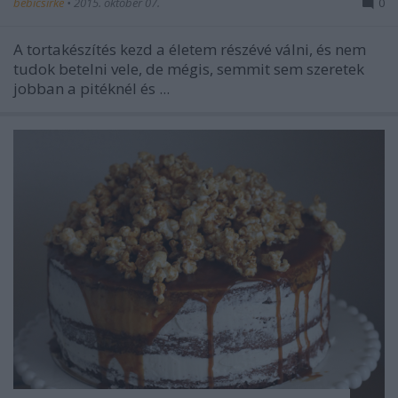
bebicsirke
•
2015. október 07.
0
A tortakészítés kezd a életem részévé válni, és nem
tudok betelni vele, de mégis, semmit sem szeretek
jobban a pitéknél és ...