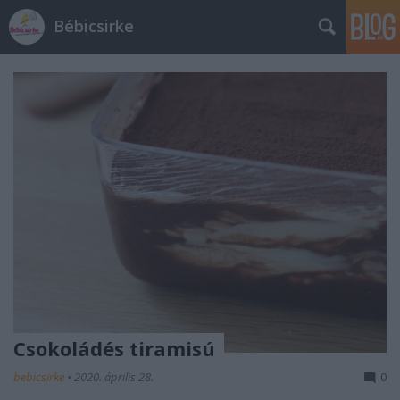
Bébicsirke
Csokoládés tiramisú
bebicsirke
•
2020. április 28.
0