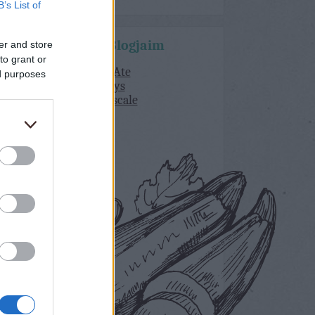
B’s List of
Kedvenc Blogjaim
er and store
to grant or
What Katie Ate
ed purposes
delicious days
Lorraine Pascale
Bakerella
Lila Füge
Dolce Vita