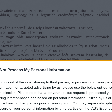
lkészítettem már ezt a receptet és mindig arra jutottam, hogy az
gjobban, úgyhogy ha a legtutibb eredményre vágytok, ezekkel
kább a normál, de a teljes kiőrlésű változattal is szuper)
kávé - nálunk Daniel Moser
it, vagy Aldi mascarponet szoktam használni, mindkettőnek
őteljesek
Mozart krémlikőrt használok, az alkoholos íz így is adott, mégis
künk nagyon bejött a kávéval párosítva
általában 54%-os Callebaut étcsokoládét szoktam használni, de
márkás étcsokoládéjával is és meglepően jól illett hozzá
, de mióta gyerekek is esznek belőle meg is gőzölöm egy kicsit a
használom fel
Not Process My Personal Information
to opt-out of the sale, sharing to third parties, or processing of your per
formation for targeted advertising by us, please use the below opt-out s
r selection. Please note that after your opt-out request is processed y
üveg v. bármilyen edényhez)
eing interest-based ads based on personal information utilized by us or
disclosed to third parties prior to your opt-out. You may separately opt-
losure of your personal information by third parties on the IAB’s list of