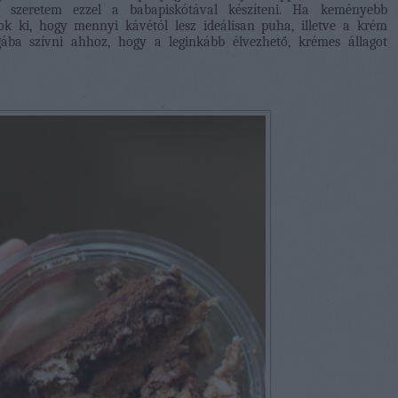
t szeretem ezzel a babapiskótával készíteni. Ha keményebb
tok ki, hogy mennyi kávétól lesz ideálisan puha, illetve a krém
ba szívni ahhoz, hogy a leginkább élvezhető, krémes állagot