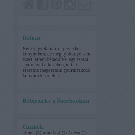
Rólam
Nem vagyok már naposcsibe a
konyhában, de még tyúkanyó sem,
ezért lettem bébicsirke, egy szöszi
spatulával a kezében, aki itt
szeretné megosztani gourméskodó
konyhai kísérleteit.
Bébicsirke a Facebookon
Címkék
almás
(
6
)
amerikai
(
1
)
Ancsa
(
1
)