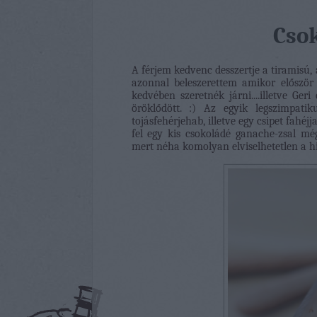
Cso
A férjem kedvenc desszertje a tiramisú, 
azonnal beleszerettem amikor először 
kedvében szeretnék járni....illetve G
öröklődött. :) Az egyik legszimpat
tojásfehérjehab, illetve egy csipet fahéj
fel egy kis csokoládé ganache-zsal mé
mert néha komolyan elviselhetetlen a 