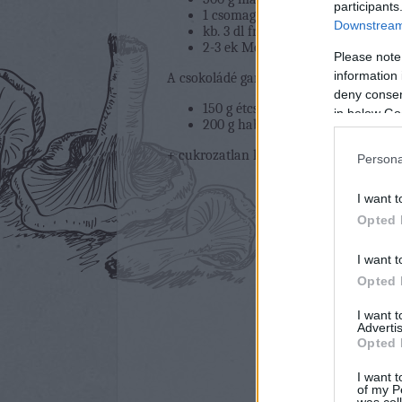
participants
1 csomag babapiskóta
Downstream 
kb. 3 dl friss kávé
2-3 ek Mozart krémlikőr
Please note
information 
A csokoládé ganache-hoz:
deny consent
150 g étcsokoládé
in below Go
200 g habtejszín
+ cukrozatlan kakaópor a tetejére
Persona
I want t
Opted 
I want t
Opted 
I want 
Advertis
Opted 
I want t
of my P
was col