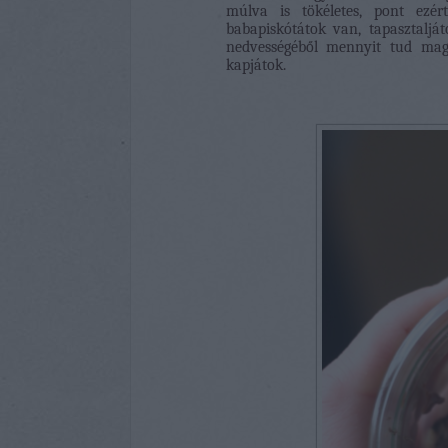
múlva is tökéletes, pont ezér
babapiskótátok van, tapasztaljá
nedvességéből mennyit tud magá
kapjátok.