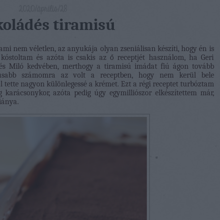
2020/április/28
koládés tiramisú
ami nem véletlen, az anyukája olyan zseniálisan készíti, hogy én is
kóstoltam és azóta is csakis az ő receptjét használom, ha Geri
eri és Miló kedvében, merthogy a tiramisú imádat fiú ágon tovább
ikusabb számomra az volt a receptben, hogy nem kerül bele
jal tette nagyon különlegessé a krémet. Ezt a régi receptet turbóztam
g karácsonykor, azóta pedig úgy egymilliószor elkészítettem már,
hiánya.