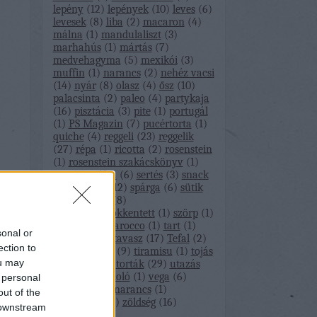
lepény
(
12
)
lepények
(
10
)
leves
(
6
)
levesek
(
8
)
liba
(
2
)
macaron
(
4
)
málna
(
1
)
mandulaliszt
(
3
)
marhahús
(
1
)
mártás
(
7
)
medvehagyma
(
5
)
mexikói
(
3
)
muffin
(
1
)
narancs
(
2
)
nehéz vacsi
(
14
)
nyár
(
8
)
olasz
(
4
)
ősz
(
10
)
palacsinta
(
2
)
paleo
(
4
)
partykaja
(
16
)
pisztácia
(
3
)
pite
(
1
)
portugál
(
1
)
PS Magazin
(
7
)
pucértorta
(
1
)
quiche
(
4
)
reggeli
(
23
)
reggelik
(
27
)
répa
(
1
)
ricotta
(
2
)
rosenstein
(
1
)
rosenstein szakácskönyv
(
1
)
sajt
(
4
)
saláta
(
6
)
sertés
(
3
)
snack
(
1
)
snackek
(
12
)
spárga
(
6
)
sütik
(
34
)
sütőtök
(
8
)
szénhidrátcsökkentett
(
1
)
szörp
(
1
)
szülinap
(
1
)
tarocco
(
1
)
tart
(
1
)
sonal or
tartelette
(
1
)
tavasz
(
17
)
Tefal
(
2
)
ection to
tél
(
11
)
tészta
(
9
)
tiramisu
(
1
)
tojás
ou may
(
3
)
torta
(
17
)
torták
(
29
)
utazás
(
1
)
útibeszámoló
(
1
)
vega
(
6
)
 personal
vegán
(
1
)
vérnarancs
(
1
)
out of the
zebramade
(
1
)
zöldség
(
16
)
 downstream
Címkefelhő