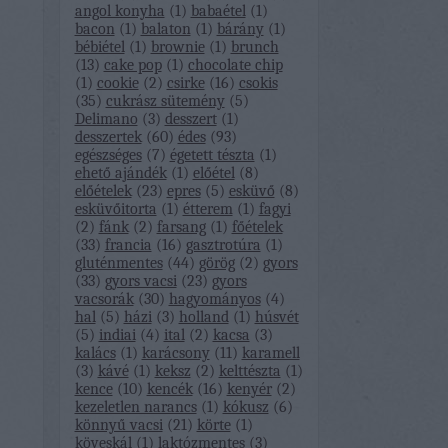
angol konyha
(
1
)
babaétel
(
1
)
bacon
(
1
)
balaton
(
1
)
bárány
(
1
)
bébiétel
(
1
)
brownie
(
1
)
brunch
(
13
)
cake pop
(
1
)
chocolate chip
(
1
)
cookie
(
2
)
csirke
(
16
)
csokis
(
35
)
cukrász sütemény
(
5
)
Delimano
(
3
)
desszert
(
1
)
desszertek
(
60
)
édes
(
93
)
egészséges
(
7
)
égetett tészta
(
1
)
ehető ajándék
(
1
)
előétel
(
8
)
előételek
(
23
)
epres
(
5
)
esküvő
(
8
)
esküvőitorta
(
1
)
étterem
(
1
)
fagyi
(
2
)
fánk
(
2
)
farsang
(
1
)
főételek
(
33
)
francia
(
16
)
gasztrotúra
(
1
)
gluténmentes
(
44
)
görög
(
2
)
gyors
(
33
)
gyors vacsi
(
23
)
gyors
vacsorák
(
30
)
hagyományos
(
4
)
hal
(
5
)
házi
(
3
)
holland
(
1
)
húsvét
(
5
)
indiai
(
4
)
ital
(
2
)
kacsa
(
3
)
kalács
(
1
)
karácsony
(
11
)
karamell
(
3
)
kávé
(
1
)
keksz
(
2
)
kelttészta
(
1
)
kence
(
10
)
kencék
(
16
)
kenyér
(
2
)
kezeletlen narancs
(
1
)
kókusz
(
6
)
könnyű vacsi
(
21
)
körte
(
1
)
köveskál
(
1
)
laktózmentes
(
3
)