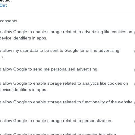
/zebramade.com/accessories
Out
consents
o allow Google to enable storage related to advertising like cookies on
evice identifiers in apps.
 vagy egy nagyobb piteformához (26-30 cm):
o allow my user data to be sent to Google for online advertising
s.
to allow Google to send me personalized advertising.
o allow Google to enable storage related to analytics like cookies on
evice identifiers in apps.
o allow Google to enable storage related to functionality of the website
o allow Google to enable storage related to personalization.
o allow Google to enable storage related to security, including