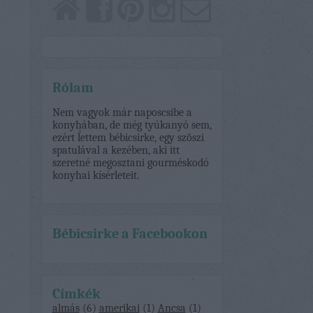
Rólam
Nem vagyok már naposcsibe a
konyhában, de még tyúkanyó sem,
ezért lettem bébicsirke, egy szöszi
spatulával a kezében, aki itt
szeretné megosztani gourméskodó
konyhai kísérleteit.
Bébicsirke a Facebookon
Címkék
almás
(
6
)
amerikai
(
1
)
Ancsa
(
1
)