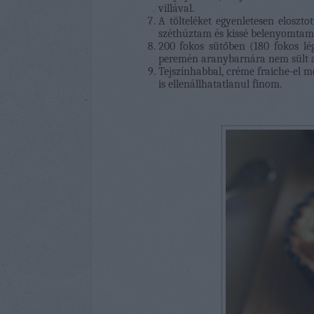
villával.
A tölteléket egyenletesen eloszt
széthúztam és kissé belenyomtam 
200 fokos sütőben (180 fokos lé
peremén aranybarnára nem sült a 
Tejszínhabbal, créme fraiche-el 
is ellenállhatatlanul finom.