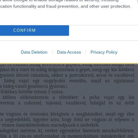
cation functionality and fraud prevention, and other user protection.
CONFIRM
ináltam, és így pillanatok alatt előkészítettem mindent. Először
Data Deletion
Data Access
Privacy Policy
hántolt mandulát, ami a töltelékhez kell, majd ezt félretettem és
 vajat és vaníliát addig kevertem a gépben, amíg morzsás állagú nem
ákat és a vizet és addig dolgoztattam a gépet, amíg egy kis labdává
yanezt kézzel csinálom, akkor a porcukorral, sóval és vaníliával
m a hideg vajat egy nagylyukú reszelőn, majd az ujjaimmal
és hideg vízzel gombóccá gyúrom).
 fóliában hűtőbe tettem 2 órára.
 időben előkészítettem a tölteléket: a puha vajat egy kis
ertem a cukorral, tojással, vaníliával, fahéjjal és az őrölt
kbe vágtam és óvatosan kivágtam a magházaikat, majd egy éles
a negyedekből, ügyelve arra, hogy felül ne vágjam át teljesen a
 részen összeköttetésben maradjanak a szeletkék.
adagokat mértem ki, ezeket egyenként lisztezett munkafelületen
elük a 10 cm-es piteformákat és megszúrkáltam mindegyiket egy