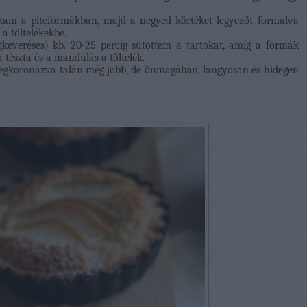
ottam a piteformákban, majd a negyed körtéket legyezőt formálva
a töltelékekbe.
gkeveréses) kb. 20-25 percig sütöttem a tartokat, amíg a formák
tészta és a mandulás a töltelék.
megkoronázva talán még jobb, de önmagában, langyosan és hidegen