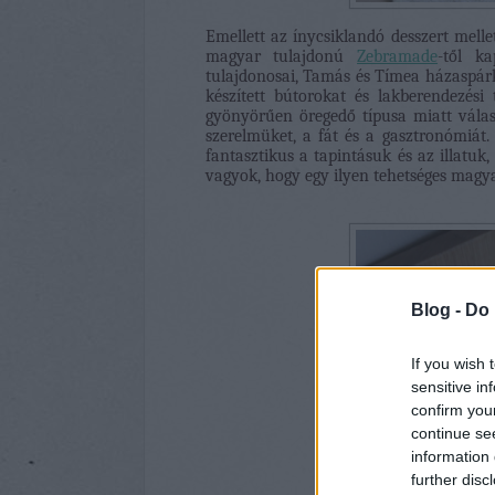
Emellett az ínycsiklandó desszert mell
magyar tulajdonú
Zebramade
-től k
tulajdonosai, Tamás és Tímea házaspárké
készített bútorokat és lakberendezési 
gyönyörűen öregedő típusa miatt válasz
szerelmüket, a fát és a gasztronómiát
fantasztikus a tapintásuk és az illatuk
vagyok, hogy egy ilyen tehetséges magy
Blog -
Do 
If you wish 
sensitive in
confirm you
continue se
information 
further disc