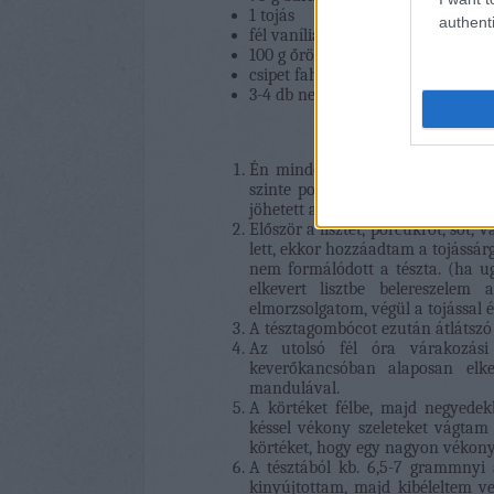
1 tojás
authenti
fél vaníliarúd magjai
100 g őrölt, hántolt mandula
csipet fahéj
3-4 db nem túl nagy vilmoskörte
Én mindent késes aprítógépben cs
szinte porrá aprítottam benne a 
jöhetett a tészta.
Először a lisztet, porcukrot, sót,
lett, ekkor hozzáadtam a tojássárg
nem formálódott a tészta. (ha ug
elkevert lisztbe belereszele
elmorzsolgatom, végül a tojással 
A tésztagombócot ezután átlátszó
Az utolsó fél óra várakozási
keverőkancsóban alaposan elkev
mandulával.
A körtéket félbe, majd negyede
késsel vékony szeleteket vágtam 
körtéket, hogy egy nagyon vékony
A tésztából kb. 6,5-7 grammnyi 
kinyújtottam, majd kibéleltem v