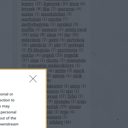
lepény
(
12
)
lepények
(
10
)
leves
(
6
)
levesek
(
8
)
liba
(
2
)
macaron
(
4
)
málna
(
1
)
mandulaliszt
(
3
)
marhahús
(
1
)
mártás
(
7
)
medvehagyma
(
5
)
mexikói
(
3
)
muffin
(
1
)
narancs
(
2
)
nehéz vacsi
(
14
)
nyár
(
8
)
olasz
(
4
)
ősz
(
10
)
palacsinta
(
2
)
paleo
(
4
)
partykaja
(
16
)
pisztácia
(
3
)
pite
(
1
)
portugál
(
1
)
PS Magazin
(
7
)
pucértorta
(
1
)
quiche
(
4
)
reggeli
(
23
)
reggelik
(
27
)
répa
(
1
)
ricotta
(
2
)
rosenstein
(
1
)
rosenstein szakácskönyv
(
1
)
sajt
(
4
)
saláta
(
6
)
sertés
(
3
)
snack
(
1
)
snackek
(
12
)
spárga
(
6
)
sütik
(
34
)
sütőtök
(
8
)
szénhidrátcsökkentett
(
1
)
szörp
(
1
)
szülinap
(
1
)
tarocco
(
1
)
tart
(
1
)
sonal or
tartelette
(
1
)
tavasz
(
17
)
Tefal
(
2
)
ection to
tél
(
11
)
tészta
(
9
)
tiramisu
(
1
)
tojás
ou may
(
3
)
torta
(
17
)
torták
(
29
)
utazás
(
1
)
útibeszámoló
(
1
)
vega
(
6
)
 personal
vegán
(
1
)
vérnarancs
(
1
)
out of the
zebramade
(
1
)
zöldség
(
16
)
 downstream
Címkefelhő