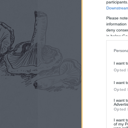
participants
Downstream 
Please note
information 
deny consent
in below Go
Persona
I want t
Opted 
I want t
Opted 
I want 
Advertis
Opted 
I want t
of my P
was col