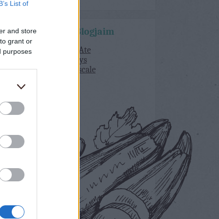
B’s List of
Kedvenc Blogjaim
er and store
to grant or
What Katie Ate
ed purposes
delicious days
Lorraine Pascale
Bakerella
Lila Füge
Dolce Vita