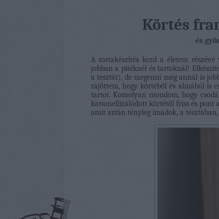
Körtés fra
és gyö
A tortakészítés kezd a életem részévé
jobban a pitéknél és tartoknál! Elkészí
a tésztát), de megenni még annál is job
rájöttem, hogy körtéből és almából is c
tartot. Komolyan mondom, hogy csodál
karamellizálódott körtétől friss és pont 
amit aztán tényleg imádok, a tésztában, 