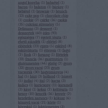
angol konyha
(
1
)
babaétel
(
1
)
bacon
(
1
)
balaton
(
1
)
bárány
(
1
)
bébiétel
(
1
)
brownie
(
1
)
brunch
(
13
)
cake pop
(
1
)
chocolate chip
(
1
)
cookie
(
2
)
csirke
(
16
)
csokis
(
35
)
cukrász sütemény
(
5
)
Delimano
(
3
)
desszert
(
1
)
desszertek
(
60
)
édes
(
93
)
egészséges
(
7
)
égetett tészta
(
1
)
ehető ajándék
(
1
)
előétel
(
8
)
előételek
(
23
)
epres
(
5
)
esküvő
(
8
)
esküvőitorta
(
1
)
étterem
(
1
)
fagyi
(
2
)
fánk
(
2
)
farsang
(
1
)
főételek
(
33
)
francia
(
16
)
gasztrotúra
(
1
)
gluténmentes
(
44
)
görög
(
2
)
gyors
(
33
)
gyors vacsi
(
23
)
gyors
vacsorák
(
30
)
hagyományos
(
4
)
hal
(
5
)
házi
(
3
)
holland
(
1
)
húsvét
(
5
)
indiai
(
4
)
ital
(
2
)
kacsa
(
3
)
kalács
(
1
)
karácsony
(
11
)
karamell
(
3
)
kávé
(
1
)
keksz
(
2
)
kelttészta
(
1
)
kence
(
10
)
kencék
(
16
)
kenyér
(
2
)
kezeletlen narancs
(
1
)
kókusz
(
6
)
könnyű vacsi
(
21
)
körte
(
1
)
köveskál
(
1
)
laktózmentes
(
3
)