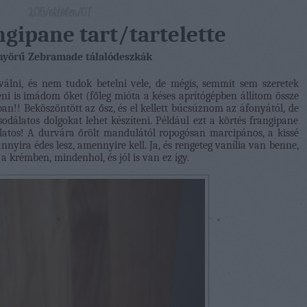
2015/október/07
ngipane tart/tartelette
nyörű Zebramade tálalódeszkák
 válni, és nem tudok betelni vele, de mégis, semmit sem szeretek
teni is imádom őket (főleg mióta a késes aprítógépben állítom össze
ban!! Beköszöntött az ősz, és el kellett búcsúznom az áfonyától, de
sodálatos dolgokat lehet készíteni. Például ezt a körtés frangipane
atos! A durvára őrölt mandulától ropogósan marcipános, a kissé
annyira édes lesz, amennyire kell. Ja, és rengeteg vanília van benne,
a krémben, mindenhol, és jól is van ez így.