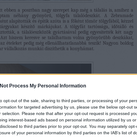
ett ebben a posztban nagy szerepet kap még a tálalás is, amihez a
aptam néhány gyönyörű, tölgyfa tálalódeszkát. A Zebramade
nt alapították és építik azóta is a főként tömör tölgyfából, kézzel
tárgyakat készítő márkájukat. A tölgyfát tartóssága, időtálló és
tották, a tálalóeszközök gyártásával pedig egyesítették két nagy
. Azt hiszem keresve se találhattam volna gyönyörűbb deszkákat,
, az ételeket pedig még ellenállhatatlanabbá teszik! Nagyon boldog
ar vállalkozás munkái díszíthetik a konyhámat.
Not Process My Personal Information
to opt-out of the sale, sharing to third parties, or processing of your per
formation for targeted advertising by us, please use the below opt-out s
r selection. Please note that after your opt-out request is processed y
eing interest-based ads based on personal information utilized by us or
disclosed to third parties prior to your opt-out. You may separately opt-
losure of your personal information by third parties on the IAB’s list of