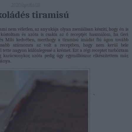
2020/április/28
koládés tiramisú
ami nem véletlen, az anyukája olyan zseniálisan készíti, hogy én is
kóstoltam és azóta is csakis az ő receptjét használom, ha Geri
eri és Miló kedvében, merthogy a tiramisú imádat fiú ágon tovább
ikusabb számomra az volt a receptben, hogy nem kerül bele
jal tette nagyon különlegessé a krémet. Ezt a régi receptet turbóztam
g karácsonykor, azóta pedig úgy egymilliószor elkészítettem már,
hiánya.