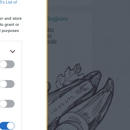
B’s List of
Kedvenc Blogjaim
er and store
to grant or
What Katie Ate
ed purposes
delicious days
Lorraine Pascale
Bakerella
Lila Füge
Dolce Vita