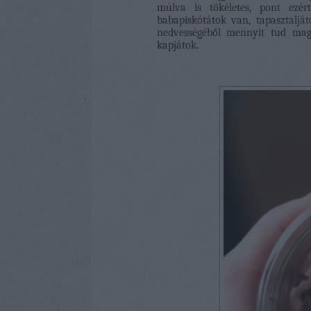
múlva is tökéletes, pont ezér
babapiskótátok van, tapasztaljá
nedvességéből mennyit tud magá
kapjátok.