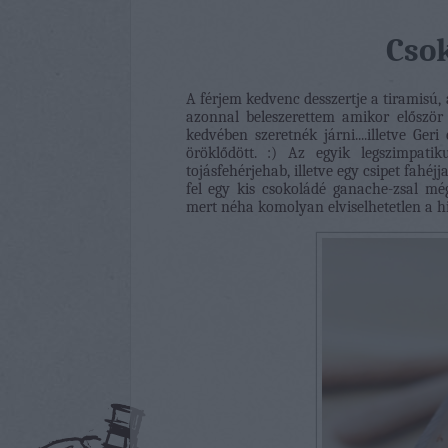
Cso
A férjem kedvenc desszertje a tiramisú, 
azonnal beleszerettem amikor először 
kedvében szeretnék járni....illetve G
öröklődött. :) Az egyik legszimpat
tojásfehérjehab, illetve egy csipet fahéj
fel egy kis csokoládé ganache-zsal mé
mert néha komolyan elviselhetetlen a 