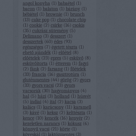
angol konyha
(
1
)
babaétel
(
1
)
bacon
(
1
)
balaton
(
1
)
bárány
(
1
)
bébiétel
(
1
)
brownie
(
1
)
brunch
(
13
)
cake pop
(
1
)
chocolate chip
(
1
)
cookie
(
2
)
csirke
(
16
)
csokis
(
35
)
cukrász sütemény
(
5
)
Delimano
(
3
)
desszert
(
1
)
desszertek
(
60
)
édes
(
93
)
egészséges
(
7
)
égetett tészta
(
1
)
ehető ajándék
(
1
)
előétel
(
8
)
előételek
(
23
)
epres
(
5
)
esküvő
(
8
)
esküvőitorta
(
1
)
étterem
(
1
)
fagyi
(
2
)
fánk
(
2
)
farsang
(
1
)
főételek
(
33
)
francia
(
16
)
gasztrotúra
(
1
)
gluténmentes
(
44
)
görög
(
2
)
gyors
(
33
)
gyors vacsi
(
23
)
gyors
vacsorák
(
30
)
hagyományos
(
4
)
hal
(
5
)
házi
(
3
)
holland
(
1
)
húsvét
(
5
)
indiai
(
4
)
ital
(
2
)
kacsa
(
3
)
kalács
(
1
)
karácsony
(
11
)
karamell
(
3
)
kávé
(
1
)
keksz
(
2
)
kelttészta
(
1
)
kence
(
10
)
kencék
(
16
)
kenyér
(
2
)
kezeletlen narancs
(
1
)
kókusz
(
6
)
könnyű vacsi
(
21
)
körte
(
1
)
köveskál
(
1
)
laktózmentes
(
3
)