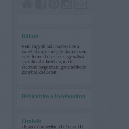
Rólam
Nem vagyok már naposcsibe a
konyhában, de még tyúkanyó sem,
ezért lettem bébicsirke, egy szöszi
spatulával a kezében, aki itt
szeretné megosztani gourméskodó
konyhai kísérleteit.
Bébicsirke a Facebookon
Címkék
almás
(
6
)
amerikai
(
1
)
Ancsa
(
1
)