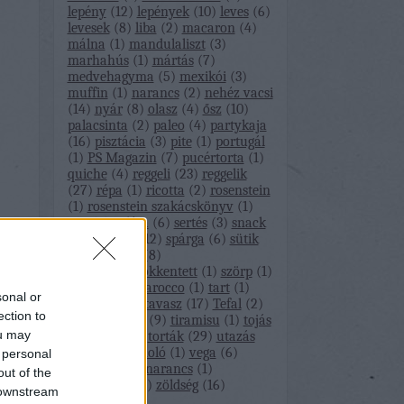
lepény
(
12
)
lepények
(
10
)
leves
(
6
)
levesek
(
8
)
liba
(
2
)
macaron
(
4
)
málna
(
1
)
mandulaliszt
(
3
)
marhahús
(
1
)
mártás
(
7
)
medvehagyma
(
5
)
mexikói
(
3
)
muffin
(
1
)
narancs
(
2
)
nehéz vacsi
(
14
)
nyár
(
8
)
olasz
(
4
)
ősz
(
10
)
palacsinta
(
2
)
paleo
(
4
)
partykaja
(
16
)
pisztácia
(
3
)
pite
(
1
)
portugál
(
1
)
PS Magazin
(
7
)
pucértorta
(
1
)
quiche
(
4
)
reggeli
(
23
)
reggelik
(
27
)
répa
(
1
)
ricotta
(
2
)
rosenstein
(
1
)
rosenstein szakácskönyv
(
1
)
sajt
(
4
)
saláta
(
6
)
sertés
(
3
)
snack
(
1
)
snackek
(
12
)
spárga
(
6
)
sütik
(
34
)
sütőtök
(
8
)
szénhidrátcsökkentett
(
1
)
szörp
(
1
)
szülinap
(
1
)
tarocco
(
1
)
tart
(
1
)
sonal or
tartelette
(
1
)
tavasz
(
17
)
Tefal
(
2
)
ection to
tél
(
11
)
tészta
(
9
)
tiramisu
(
1
)
tojás
ou may
(
3
)
torta
(
17
)
torták
(
29
)
utazás
(
1
)
útibeszámoló
(
1
)
vega
(
6
)
 personal
vegán
(
1
)
vérnarancs
(
1
)
out of the
zebramade
(
1
)
zöldség
(
16
)
 downstream
Címkefelhő