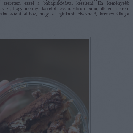
t szeretem ezzel a babapiskótával készíteni. Ha keményebb
tok ki, hogy mennyi kávétól lesz ideálisan puha, illetve a krém
ba szívni ahhoz, hogy a leginkább élvezhető, krémes állagot