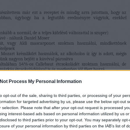
lkészítettem már ezt a receptet és mindig arra jutottam, hogy az
gjobban, úgyhogy ha a legtutibb eredményre vágytok, ezekkel
kább a normál, de a teljes kiőrlésű változattal is szuper)
kávé - nálunk Daniel Moser
it, vagy Aldi mascarponet szoktam használni, mindkettőnek
őteljesek
Mozart krémlikőrt használok, az alkoholos íz így is adott, mégis
künk nagyon bejött a kávéval párosítva
általában 54%-os Callebaut étcsokoládét szoktam használni, de
márkás étcsokoládéjával is és meglepően jól illett hozzá
, de mióta gyerekek is esznek belőle meg is gőzölöm egy kicsit a
használom fel
Not Process My Personal Information
to opt-out of the sale, sharing to third parties, or processing of your per
formation for targeted advertising by us, please use the below opt-out s
r selection. Please note that after your opt-out request is processed y
üveg v. bármilyen edényhez)
eing interest-based ads based on personal information utilized by us or
disclosed to third parties prior to your opt-out. You may separately opt-
losure of your personal information by third parties on the IAB’s list of