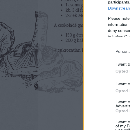
participants
1 csomag babapiskóta
Downstream 
kb. 3 dl friss kávé
2-3 ek Mozart krémlikőr
Please note
information 
A csokoládé ganache-hoz:
deny consent
150 g étcsokoládé
in below Go
200 g habtejszín
+ cukrozatlan kakaópor a tetejére
Persona
I want t
Opted 
I want t
Opted 
I want 
Advertis
Opted 
I want t
of my P
was col