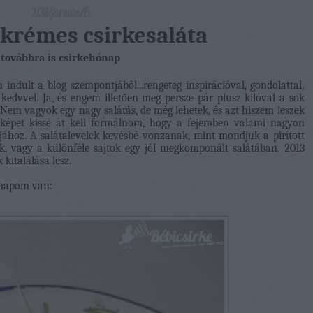
2013/január/15
krémes csirkesaláta
továbbra is csirkehónap
ndult a blog szempontjából...rengeteg inspirációval, gondolattal,
edvvel. Ja, és engem illetően meg persze pár plusz kilóval a sok
 Nem vagyok egy nagy salátás, de még lehetek, és azt hiszem leszek
t képet kissé át kell formálnom, hogy a fejemben valami nagyon
jához. A salátalevelek kevésbé vonzanak, mint mondjuk a pirított
ök, vagy a különféle sajtok egy jól megkomponált salátában. 2013
kitalálása lesz.
ónapom van: