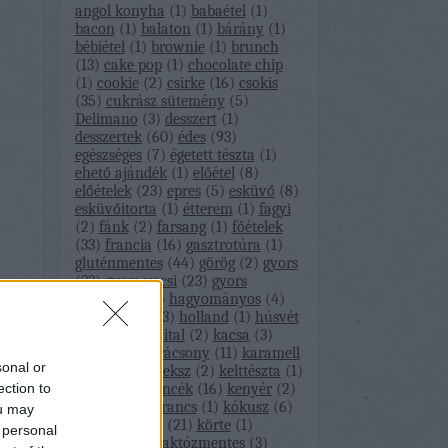
angol konyha
(
1
)
babaétel
(
1
)
bacon
(
1
)
balaton
(
1
)
bárány
(
1
)
bébiétel
(
1
)
brownie
(
1
)
brunch
(
13
)
cake pop
(
1
)
chocolate chip
(
1
)
cookie
(
2
)
csirke
(
16
)
csokis
(
35
)
cukrász sütemény
(
5
)
Delimano
(
3
)
desszert
(
1
)
desszertek
(
60
)
édes
(
93
)
egészséges
(
7
)
égetett tészta
(
1
)
ehető ajándék
(
1
)
előétel
(
8
)
előételek
(
23
)
epres
(
5
)
esküvő
(
8
)
esküvőitorta
(
1
)
étterem
(
1
)
fagyi
(
2
)
fánk
(
2
)
farsang
(
1
)
főételek
(
33
)
francia
(
16
)
gasztrotúra
(
1
)
gluténmentes
(
44
)
görög
(
2
)
gyors
(
33
)
gyors vacsi
(
23
)
gyors
vacsorák
(
30
)
hagyományos
(
4
)
hal
(
5
)
házi
(
3
)
holland
(
1
)
húsvét
(
5
)
indiai
(
4
)
ital
(
2
)
kacsa
(
3
)
kalács
(
1
)
karácsony
(
11
)
karamell
sonal or
(
3
)
kávé
(
1
)
keksz
(
2
)
kelttészta
(
1
)
ection to
kence
(
10
)
kencék
(
16
)
kenyér
(
2
)
kezeletlen narancs
(
1
)
kókusz
(
6
)
ou may
könnyű vacsi
(
21
)
körte
(
1
)
 personal
köveskál
(
1
)
laktózmentes
(
3
)