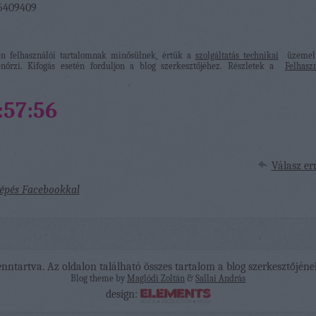
/5409409
 felhasználói tartalomnak minősülnek, értük a
szolgáltatás technikai
üzemelt
nőrzi. Kifogás esetén forduljon a blog szerkesztőjéhez. Részletek a
Felhaszn
:57:56
Válasz er
épés Facebookkal
nntartva. Az oldalon található összes tartalom a blog szerkesztőjéne
Blog theme by
Maglódi Zoltán
&
Sallai András
design: