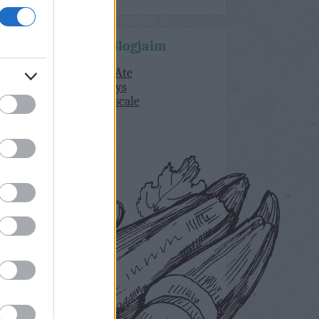
Kedvenc Blogjaim
What Katie Ate
delicious days
Lorraine Pascale
Bakerella
Lila Füge
Dolce Vita