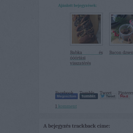
Ajánlott bejegyzések:
Babka és
Bacon dzse
óóóriási
visszatérés
Facebook
Tumblr
Tweet
Pintere
1
komment
A bejegyzés trackback címe: