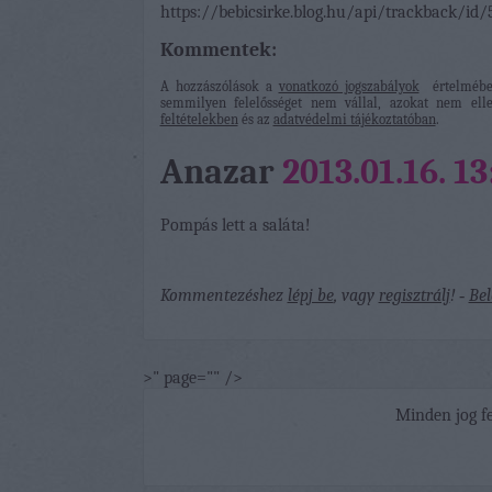
https://bebicsirke.blog.hu/api/trackback/id
Kommentek:
A hozzászólások a
vonatkozó jogszabályok
értelmében
semmilyen felelősséget nem vállal, azokat nem elle
feltételekben
és az
adatvédelmi tájékoztatóban
.
Anazar
2013.01.16. 13
Pompás lett a saláta!
Kommentezéshez
lépj be
, vagy
regisztrálj
! ‐
Bel
>" page="" />
Minden jog fe