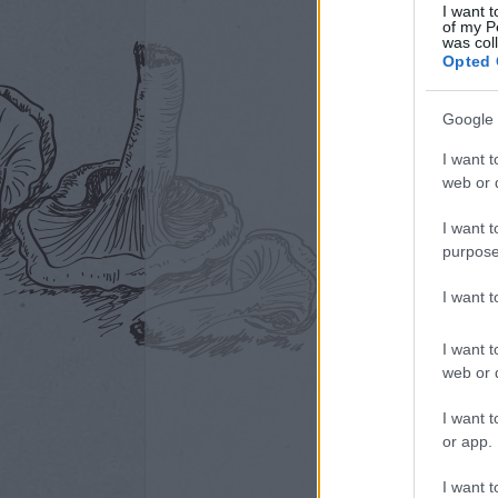
I want t
of my P
was col
Opted 
Google 
I want t
web or d
I want t
purpose
I want 
I want t
web or d
I want t
or app.
I want t