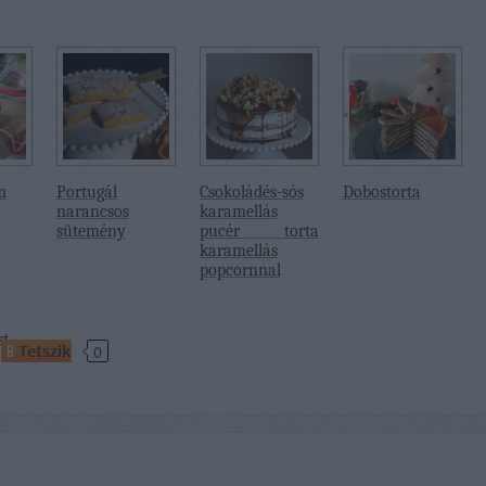
m
Portugál
Csokoládés-sós
Dobostorta
narancsos
karamellás
sütemény
pucér torta
karamellás
popcornnal
st
Tetszik
0