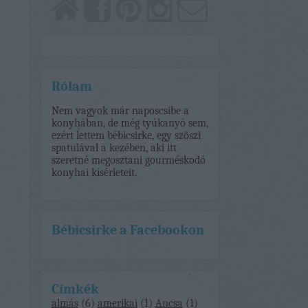
Rólam
Nem vagyok már naposcsibe a
konyhában, de még tyúkanyó sem,
ezért lettem bébicsirke, egy szöszi
spatulával a kezében, aki itt
szeretné megosztani gourméskodó
konyhai kísérleteit.
Bébicsirke a Facebookon
Címkék
almás
(
6
)
amerikai
(
1
)
Ancsa
(
1
)