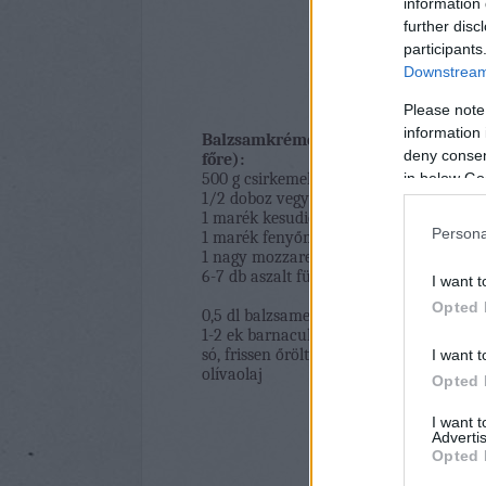
information 
further disc
participants
Downstream 
Please note
information 
Balzsamkrémes csirkesaláta aszalt 
deny consent
főre):
in below Go
500 g csirkemell filé
1/2 doboz vegyes salátamix (tudjátok, am
1 marék kesudió
Persona
1 marék fenyőmag
1 nagy mozzarella golyó
6-7 db aszalt füge
I want t
Opted 
0,5 dl balzsamecet
1-2 ek barnacukor
só, frissen őrölt bors
I want t
olívaolaj
Opted 
I want 
Advertis
Opted 