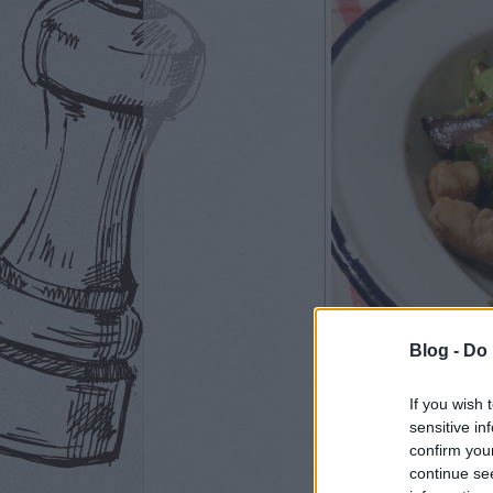
Blog -
Do 
If you wish 
sensitive in
confirm you
continue se