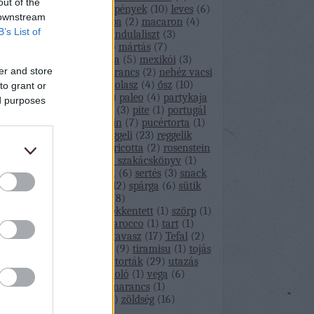
out of the
lepény
(
12
)
lepények
(
10
)
leves
(
6
)
 downstream
levesek
(
8
)
liba
(
2
)
macaron
(
4
)
B’s List of
málna
(
1
)
mandulaliszt
(
3
)
marhahús
(
1
)
mártás
(
7
)
medvehagyma
(
5
)
mexikói
(
3
)
er and store
muffin
(
1
)
narancs
(
2
)
nehéz vacsi
(
14
)
nyár
(
8
)
olasz
(
4
)
ősz
(
10
)
to grant or
palacsinta
(
2
)
paleo
(
4
)
partykaja
ed purposes
(
16
)
pisztácia
(
3
)
pite
(
1
)
portugál
(
1
)
PS Magazin
(
7
)
pucértorta
(
1
)
quiche
(
4
)
reggeli
(
23
)
reggelik
(
27
)
répa
(
1
)
ricotta
(
2
)
rosenstein
(
1
)
rosenstein szakácskönyv
(
1
)
sajt
(
4
)
saláta
(
6
)
sertés
(
3
)
snack
(
1
)
snackek
(
12
)
spárga
(
6
)
sütik
(
34
)
sütőtök
(
8
)
szénhidrátcsökkentett
(
1
)
szörp
(
1
)
szülinap
(
1
)
tarocco
(
1
)
tart
(
1
)
tartelette
(
1
)
tavasz
(
17
)
Tefal
(
2
)
tél
(
11
)
tészta
(
9
)
tiramisu
(
1
)
tojás
(
3
)
torta
(
17
)
torták
(
29
)
utazás
(
1
)
útibeszámoló
(
1
)
vega
(
6
)
vegán
(
1
)
vérnarancs
(
1
)
zebramade
(
1
)
zöldség
(
16
)
Címkefelhő