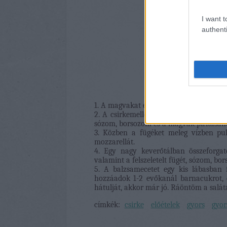
I want t
authenti
1. A magvakat egy magas falú, száraz, f
2. A csirkemelleket alaposan megmosom
sózom, borsozom és a magvak pirításáho
3. Közben a fügéket meleg vízben pu
mozzarellát.
4. Egy nagy keverőtálban összeforgat
valamint a felszeletelt fügét, sózom, b
5. A balzsamecetet egy kis lábasban 
hozzáadok 1-2 evőkanál barnacukrot, é
hátulját, akkor már jó. Ráöntöm a salát
címkék:
csirke
előételek
gyors
gyor