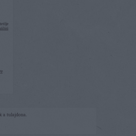
etője
álási
re
k a tulajdona.