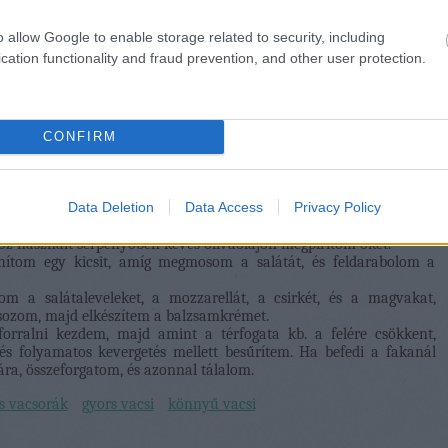
o allow Google to enable storage related to security, including
cation functionality and fraud prevention, and other user protection.
CONFIRM
Data Deletion
Data Access
Privacy Policy
orró serpenyőben megpirítom, majd félreteszem.
, papírtörlővel szárazra törlöm, majd falatnyi darabokra vágom,
z használt serpenyőben kevés olívaolajon megpirítom őket.
hítom egy kicsit, amíg megmosom a salátát, és feldarabolom a
om a salátaleveleket, a mozzarellát, a csirkét, és a magvakat,
orsozom, majd elkészítem a balzsamkrémet.
forralni kezdem, majd amint a térfogata kb. a felére csökkent,
s folyamatos kevergetés mellett besűrítem. Ha befedi a fakanál
ára, összeforgatom, és azonnal tálalom.
s vacsorák
gyors vacsi
könnyű vacsi