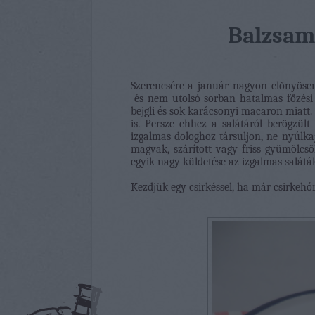
Balzsam
Szerencsére a január nagyon előnyösen i
és nem utolsó sorban hatalmas főzési k
bejgli és sok karácsonyi macaron miatt.
is. Persze ehhez a salátáról berögzül
izgalmas dologhoz társuljon, ne nyúlka
magvak, szárított vagy friss gyümölcs
egyik nagy küldetése az izgalmas saláták 
Kezdjük egy csirkéssel, ha már csirkeh