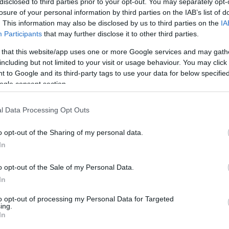
disclosed to third parties prior to your opt-out. You may separately opt-
losure of your personal information by third parties on the IAB’s list of
. This information may also be disclosed by us to third parties on the
IA
Participants
that may further disclose it to other third parties.
 that this website/app uses one or more Google services and may gath
including but not limited to your visit or usage behaviour. You may click 
fügével, mozzarellával és pirított magvakkal (hozzávalók 2
 to Google and its third-party tags to use your data for below specifi
ogle consent section.
iben van rukkola, és lila meg zöld salátalevelek is)
l Data Processing Opt Outs
o opt-out of the Sharing of my personal data.
In
o opt-out of the Sale of my Personal Data.
In
to opt-out of processing my Personal Data for Targeted
ing.
In