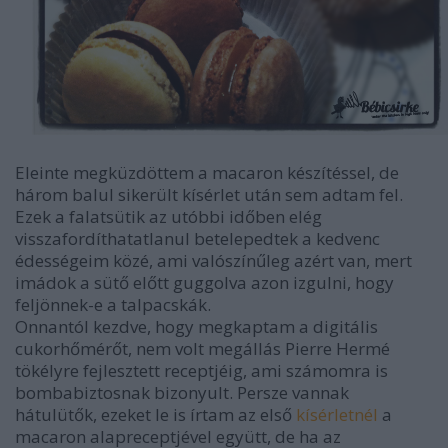
Eleinte megküzdöttem a macaron készítéssel, de
három balul sikerült kísérlet után sem adtam fel.
Ezek a falatsütik az utóbbi időben elég
visszafordíthatatlanul betelepedtek a kedvenc
édességeim közé, ami valószínűleg azért van, mert
imádok a sütő előtt guggolva azon izgulni, hogy
feljönnek-e a talpacskák.
Onnantól kezdve, hogy megkaptam a digitális
cukorhőmérőt, nem volt megállás Pierre Hermé
tökélyre fejlesztett receptjéig, ami számomra is
bombabiztosnak bizonyult. Persze vannak
hátulütők, ezeket le is írtam az első
kísérletnél
a
macaron alapreceptjével együtt, de ha az