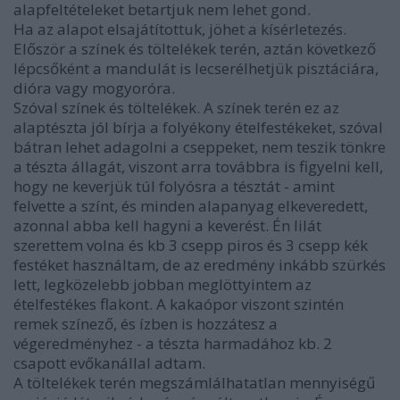
alapfeltételeket betartjuk nem lehet gond.
Ha az alapot elsajátítottuk, jöhet a kísérletezés.
Először a színek és töltelékek terén, aztán következő
lépcsőként a mandulát is lecserélhetjük pisztáciára,
dióra vagy mogyoróra.
Szóval színek és töltelékek. A színek terén ez az
alaptészta jól bírja a folyékony ételfestékeket, szóval
bátran lehet adagolni a cseppeket, nem teszik tönkre
a tészta állagát, viszont arra továbbra is figyelni kell,
hogy ne keverjük túl folyósra a tésztát - amint
felvette a színt, és minden alapanyag elkeveredett,
azonnal abba kell hagyni a keverést. Én lilát
szerettem volna és kb 3 csepp piros és 3 csepp kék
festéket használtam, de az eredmény inkább szürkés
lett, legközelebb jobban meglöttyintem az
ételfestékes flakont. A kakaópor viszont szintén
remek színező, és ízben is hozzátesz a
végeredményhez - a tészta harmadához kb. 2
csapott evőkanállal adtam.
A töltelékek terén megszámlálhatatlan mennyiségű