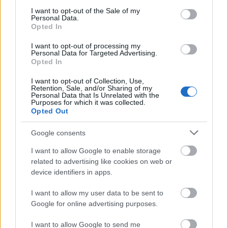
üvegesre párolom és hozzáadom a curry-t. Nagyon
consent section.
I want to opt-out of the Sale of my
pikánssá teszi a levest, és nagyon megy a
Personal Data.
sütőtökhöz.
Opted In
3. Ezután hozzáadom a sütőtök kockákat, majd pár
I want to opt-out of processing my
másodpercig együtt pirítom őket. Ezután felöntöm a
Personal Data for Targeted Advertising.
borral, majd addig párolom benne a tökkockákat,
Opted In
amíg a nagy része el nem párolog.
4. Felöntöm az alaplével (leveskockából is
I want to opt-out of Collection, Use,
Retention, Sale, and/or Sharing of my
készíthetünk), sózom, borsozom, majd 15-20 perc
Personal Data that Is Unrelated with the
Purposes for which it was collected.
alatt puhára főzöm benne a tököt.
Opted Out
5. Amint megpuhult a tök, félreteszem a levest, amíg
kissé kihűl, majd botmixerrel pürésítem.
Google consents
6. Végül tovább fűszerezem, ha szükséges, őrölt
szerecsendiót és egy csipet őrölt gyömbért is adok
I want to allow Google to enable storage
hozzá. Ezután belemorzsolgatom a kecskesajtot,
related to advertising like cookies on web or
néhány csepp olívaolajat pöttyögtetek a tetejére, és
device identifiers in apps.
őrlök rá egy kevés borsot is.
I want to allow my user data to be sent to
Google for online advertising purposes.
Átmelengető, laktató, egyszerűen szuper.
I want to allow Google to send me