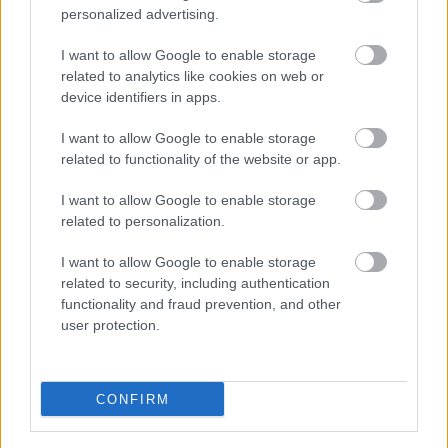
personalized advertising.
I want to allow Google to enable storage
Címkék:
leves
ősz
sütőtök
gluténmentes
levesek
gyors
related to analytics like cookies on web or
vacsorák
gyors vacsi
device identifiers in apps.
I want to allow Google to enable storage
related to functionality of the website or app.
Ajánlott bejegyzések:
I want to allow Google to enable storage
related to personalization.
Spenóttal, ricottával és paradicsommal
töltött gombafejek, sertésszűzzel és
I want to allow Google to enable storage
quionával
related to security, including authentication
functionality and fraud prevention, and other
user protection.
Körtés frangipane tart/tartelette
CONFIRM