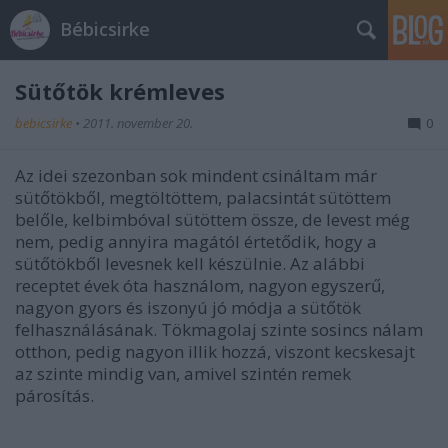
Bébicsirke
Sütőtök krémleves
bebicsirke
•
2011. november 20.
0
Az idei szezonban sok mindent csináltam már
sütőtökből, megtöltöttem, palacsintát sütöttem
belőle, kelbimbóval sütöttem össze, de levest még
nem, pedig annyira magától értetődik, hogy a
sütőtökből levesnek kell készülnie. Az alábbi
receptet évek óta használom, nagyon egyszerű,
nagyon gyors és iszonyú jó módja a sütőtök
felhasználásának. Tökmagolaj szinte sosincs nálam
otthon, pedig nagyon illik hozzá, viszont kecskesajt
az szinte mindig van, amivel szintén remek
párosítás.