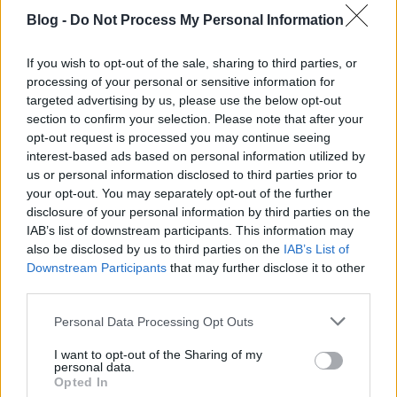
Blog -
Do Not Process My Personal Information
If you wish to opt-out of the sale, sharing to third parties, or
processing of your personal or sensitive information for
targeted advertising by us, please use the below opt-out
section to confirm your selection. Please note that after your
opt-out request is processed you may continue seeing
Sütőtök krémleves kecskesajttal (hozzávalók - 4 főre):
interest-based ads based on personal information utilized by
1 kisebb sütőtök (kb. 0,5 kg)
us or personal information disclosed to third parties prior to
1 közepes fej vöröshagyma
your opt-out. You may separately opt-out of the further
2 ek vaj
disclosure of your personal information by third parties on the
1 tk curry
IAB’s list of downstream participants. This information may
1 dl fehérbor/rosé bor
also be disclosed by us to third parties on the
IAB’s List of
6 dl zöldségleves alaplé
Downstream Participants
that may further disclose it to other
só, bors, őrölt szerecsendió
third parties.
(opcionális + őrölt gyömbér)
Please note that this website/app uses one or more Google
Personal Data Processing Opt Outs
services and may gather and store information including but
1. A sütőtököt meghámozom, kimagozom,
not limited to your visit or usage behaviour. You may click to
I want to opt-out of the Sharing of my
felkockázom, majd félreteszem.
personal data.
grant or deny consent to Google and its third-party tags to
2. A vöröshagymát finomra aprítom, majd a vajon
Opted In
use your data for below specified purposes in below Google