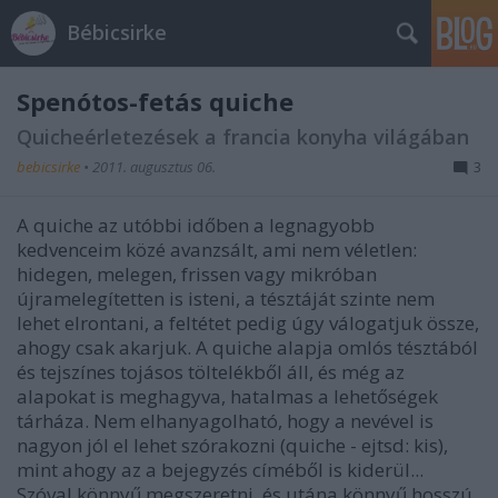
Bébicsirke
Spenótos-fetás quiche
Quicheérletezések a francia konyha világában
bebicsirke
•
2011. augusztus 06.
3
A quiche az utóbbi időben a legnagyobb
kedvenceim közé avanzsált, ami nem véletlen:
hidegen, melegen, frissen vagy mikróban
újramelegítetten is isteni, a tésztáját szinte nem
lehet elrontani, a feltétet pedig úgy válogatjuk össze,
ahogy csak akarjuk. A quiche alapja omlós tésztából
és tejszínes tojásos töltelékből áll, és még az
alapokat is meghagyva, hatalmas a lehetőségek
tárháza. Nem elhanyagolható, hogy a nevével is
nagyon jól el lehet szórakozni (quiche - ejtsd: kis),
mint ahogy az a bejegyzés címéből is kiderül...
Szóval könnyű megszeretni, és utána könnyű hosszú