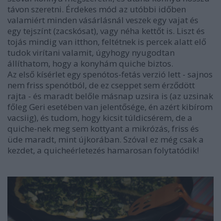
távon szeretni. Érdekes mód az utóbbi időben
valamiért minden vásárlásnál veszek egy vajat és
egy tejszínt (zacskósat), vagy néha kettőt is. Liszt és
tojás mindig van itthon, feltétnek is percek alatt elő
tudok virítani valamit, úgyhogy nyugodtan
állíthatom, hogy a konyhám quiche biztos.
Az első kísérlet egy spenótos-fetás verzió lett - sajnos
nem friss spenótból, de ez cseppet sem érződött
rajta - és maradt belőle másnap uzsira is (az uzsinak
főleg Geri esetében van jelentősége, én azért kibírom
vacsiig), és tudom, hogy kicsit túldicsérem, de a
quiche-nek meg sem kottyant a mikrózás, friss és
üde maradt, mint újkorában. Szóval ez még csak a
kezdet, a quicheérletezés hamarosan folytatódik!