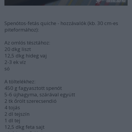
Spenótos-fetás quiche - hozzávalók (kb. 30 cm-es
piteformához):
Az omlós tésztához:
20 dkg liszt
12,5 dkg hideg vaj
2-3 ek víz
só
A töltelékhez:
450 g fagyasztott spenót
5-6 újhagyma, szárával együtt
2 tk őrölt szerecsendió
4 tojás
2 dl tejszín
1 dl tej
12,5 dkg feta sajt