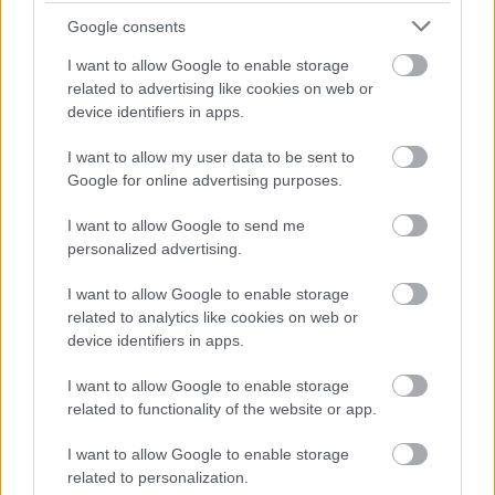
teszem 20-30 percre.
Google consents
3. Közben a sütőt előmelegítem 200 fokra.
I want to allow Google to enable storage
4. Miután a tészta kellően megdermedt, akkorára
related to advertising like cookies on web or
nyújtom, amekkora a piteformám, majd villával
device identifiers in apps.
megszurkálom és 1 órára hűtőbe, vagy fél órára
mélyhűtőbe teszem.
I want to allow my user data to be sent to
5. A fagyos tésztát a hűtőből egyenesen a forró
Google for online advertising purposes.
sütőbe tolom, pont ettől éri majd el az isteni omlós
állagát. 10 percig nehezékkel (lencse, csicseriborsó...)
I want to allow Google to send me
elősütöm, majd a nehezék nélkül további 5-10
personalized advertising.
percig, amíg a szélei barnulni nem kezdenek.
6. Miközben elősül, összeállítom a tölteléket: az
I want to allow Google to enable storage
újhagymát olívaolajon megfonnyasztom, rádobom a
related to analytics like cookies on web or
spenótot, majd folyamatos kevergetéssel, jól
device identifiers in apps.
elvegyítem őket. Nem kell túl sokáig a tűzön hagyni
őket, csak éppen addig, amíg jól összekeveredtek az
I want to allow Google to enable storage
ízeik. Végül jöhet a fűszerezés: só, frissen őrölt bors
related to functionality of the website or app.
és őrölt szerecsendió. 7. A tojásokat alaposan
I want to allow Google to enable storage
összekeverem a tejjel és a tejszínnel, majd a
related to personalization.
keveréket hozzáöntöm a spenóthoz, végül pedig az