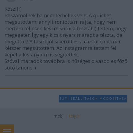
Köszi! :)
Beszamolnek ha nem terhellek vele. A quichet
megsutottem; annyit rontottam rajta, hogy nem
mertem teljesen készre sütni a tésztát :) feltem, hogy
megegeten Így egy kicsit nyers maradt a tészta, de
megettuk! A fasirt jól sikerült es a cantuccinit mar
kétszer megsutottem. Az instagramra tettem fel
képet a kislanyaim is segítettek.
Szóval maradok továbbra is hűséges olvasod es főző
sutő tanonc :)
SÜTI BEÁLLÍTÁSOK MÓDOSÍTÁSA
mobil
|
teljes