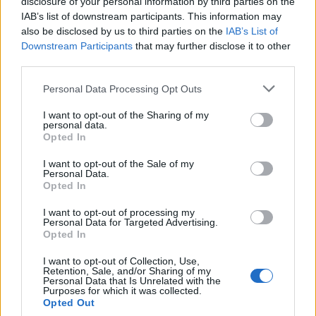
disclosure of your personal information by third parties on the
IAB’s list of downstream participants. This information may
also be disclosed by us to third parties on the
IAB’s List of
Downstream Participants
that may further disclose it to other
third parties.
Please note that this website/app uses one or more Google
Personal Data Processing Opt Outs
services and may gather and store information including but
not limited to your visit or usage behaviour. You may click to
I want to opt-out of the Sharing of my
personal data.
grant or deny consent to Google and its third-party tags to
Opted In
use your data for below specified purposes in below Google
1. A mélyhűtött spenótot egy tálba öntöm, és
consent section.
I want to opt-out of the Sale of my
szobahőmérsékleten hagyom kiolvadni.
Personal Data.
Opted In
2. A tésztához a lisztet összemorzsolom az apróra
vágott vajkockákkal, majd labdává gyúrom, és 2-3
I want to opt-out of processing my
evőkanál vízzel segítem, hogy minél könnyebben
Personal Data for Targeted Advertising.
Opted In
összeálljon (nekem víz nélkül is egész szép labda lett
belőle). Az omlós tésztánál fontos, hogy hideg
I want to opt-out of Collection, Use,
alapanyagokkal dolgozzunk, így a vaj és a víz is
Retention, Sale, and/or Sharing of my
Personal Data that Is Unrelated with the
legyen hideg, és éppen csak addig morzsolgassuk a
Purposes for which it was collected.
vajat a lisztben, amíg azok teljesen összevegyülnek.
Opted Out
A tésztagombócot ezután átlátszó fóliában a hűtőbe