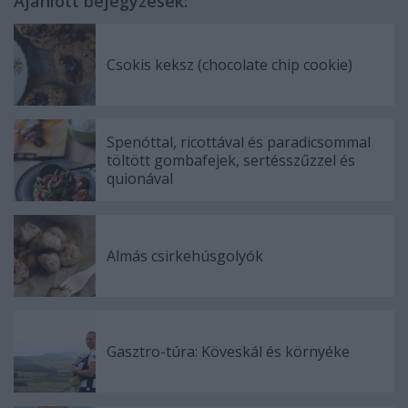
Ajánlott bejegyzések:
Csokis keksz (chocolate chip cookie)
Spenóttal, ricottával és paradicsommal
töltött gombafejek, sertésszűzzel és
quionával
Almás csirkehúsgolyók
Gasztro-túra: Köveskál és környéke