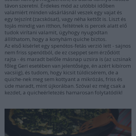
távon szeretni. Érdekes mód az utóbbi időben
valamiért minden vásárlásnál veszek egy vajat és
egy tejszínt (zacskósat), vagy néha kettőt is. Liszt és
tojás mindig van itthon, feltétnek is percek alatt elő
tudok virítani valamit, úgyhogy nyugodtan
állíthatom, hogy a konyhám quiche biztos.
Az első kísérlet egy spenótos-fetás verzió lett - sajnos
nem friss spenótból, de ez cseppet sem érződött
rajta - és maradt belőle másnap uzsira is (az uzsinak
főleg Geri esetében van jelentősége, én azért kibírom
vacsiig), és tudom, hogy kicsit túldicsérem, de a
quiche-nek meg sem kottyant a mikrózás, friss és
üde maradt, mint újkorában. Szóval ez még csak a
kezdet, a quicheérletezés hamarosan folytatódik!