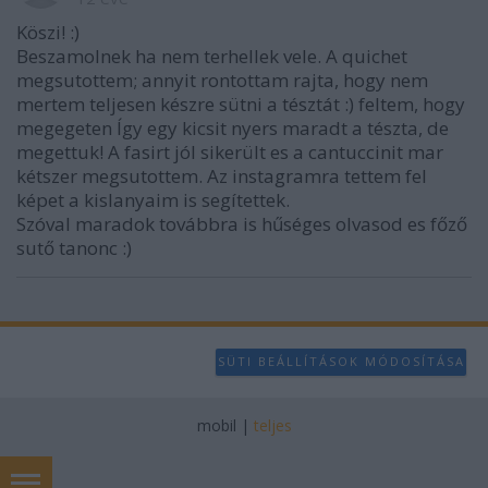
Köszi! :)
Beszamolnek ha nem terhellek vele. A quichet
megsutottem; annyit rontottam rajta, hogy nem
mertem teljesen készre sütni a tésztát :) feltem, hogy
megegeten Így egy kicsit nyers maradt a tészta, de
megettuk! A fasirt jól sikerült es a cantuccinit mar
kétszer megsutottem. Az instagramra tettem fel
képet a kislanyaim is segítettek.
Szóval maradok továbbra is hűséges olvasod es főző
sutő tanonc :)
SÜTI BEÁLLÍTÁSOK MÓDOSÍTÁSA
mobil
|
teljes