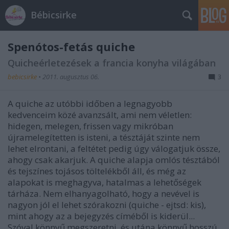
Bébicsirke
Spenótos-fetás quiche
Quicheérletezések a francia konyha világában
bebicsirke
•
2011. augusztus 06.
3
A quiche az utóbbi időben a legnagyobb
kedvenceim közé avanzsált, ami nem véletlen:
hidegen, melegen, frissen vagy mikróban
újramelegítetten is isteni, a tésztáját szinte nem
lehet elrontani, a feltétet pedig úgy válogatjuk össze,
ahogy csak akarjuk. A quiche alapja omlós tésztából
és tejszínes tojásos töltelékből áll, és még az
alapokat is meghagyva, hatalmas a lehetőségek
tárháza. Nem elhanyagolható, hogy a nevével is
nagyon jól el lehet szórakozni (quiche - ejtsd: kis),
mint ahogy az a bejegyzés címéből is kiderül...
Szóval könnyű megszeretni, és utána könnyű hosszú