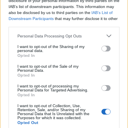
disclosure of your personal information by third parties on the
IAB’s list of downstream participants. This information may
also be disclosed by us to third parties on the
IAB’s List of
Downstream Participants
that may further disclose it to other
third parties.
Please note that this website/app uses one or more Google
Personal Data Processing Opt Outs
services and may gather and store information including but
not limited to your visit or usage behaviour. You may click to
I want to opt-out of the Sharing of my
personal data.
grant or deny consent to Google and its third-party tags to
Opted In
use your data for below specified purposes in below Google
1. A mélyhűtött spenótot egy tálba öntöm, és
consent section.
I want to opt-out of the Sale of my
szobahőmérsékleten hagyom kiolvadni.
Personal Data.
Opted In
2. A tésztához a lisztet összemorzsolom az apróra
vágott vajkockákkal, majd labdává gyúrom, és 2-3
I want to opt-out of processing my
evőkanál vízzel segítem, hogy minél könnyebben
Personal Data for Targeted Advertising.
Opted In
összeálljon (nekem víz nélkül is egész szép labda lett
belőle). Az omlós tésztánál fontos, hogy hideg
I want to opt-out of Collection, Use,
alapanyagokkal dolgozzunk, így a vaj és a víz is
Retention, Sale, and/or Sharing of my
Personal Data that Is Unrelated with the
legyen hideg, és éppen csak addig morzsolgassuk a
Purposes for which it was collected.
vajat a lisztben, amíg azok teljesen összevegyülnek.
Opted Out
A tésztagombócot ezután átlátszó fóliában a hűtőbe