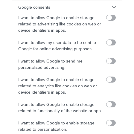
teszem 20-30 percre.
Google consents
3. Közben a sütőt előmelegítem 200 fokra.
I want to allow Google to enable storage
4. Miután a tészta kellően megdermedt, akkorára
related to advertising like cookies on web or
nyújtom, amekkora a piteformám, majd villával
device identifiers in apps.
megszurkálom és 1 órára hűtőbe, vagy fél órára
mélyhűtőbe teszem.
I want to allow my user data to be sent to
5. A fagyos tésztát a hűtőből egyenesen a forró
Google for online advertising purposes.
sütőbe tolom, pont ettől éri majd el az isteni omlós
állagát. 10 percig nehezékkel (lencse, csicseriborsó...)
I want to allow Google to send me
elősütöm, majd a nehezék nélkül további 5-10
personalized advertising.
percig, amíg a szélei barnulni nem kezdenek.
6. Miközben elősül, összeállítom a tölteléket: az
I want to allow Google to enable storage
újhagymát olívaolajon megfonnyasztom, rádobom a
related to analytics like cookies on web or
spenótot, majd folyamatos kevergetéssel, jól
device identifiers in apps.
elvegyítem őket. Nem kell túl sokáig a tűzön hagyni
őket, csak éppen addig, amíg jól összekeveredtek az
I want to allow Google to enable storage
ízeik. Végül jöhet a fűszerezés: só, frissen őrölt bors
related to functionality of the website or app.
és őrölt szerecsendió. 7. A tojásokat alaposan
I want to allow Google to enable storage
összekeverem a tejjel és a tejszínnel, majd a
related to personalization.
keveréket hozzáöntöm a spenóthoz, végül pedig az