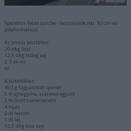
Spenótos-fetás quiche - hozzávalók (kb. 30 cm-es
piteformához):
Az omlós tésztához:
20 dkg liszt
12,5 dkg hideg vaj
2-3 ek víz
só
A töltelékhez:
450 g fagyasztott spenót
5-6 újhagyma, szárával együtt
2 tk őrölt szerecsendió
4 tojás
2 dl tejszín
1 dl tej
12,5 dkg feta sajt